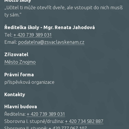
Motto školy
„Učitel ti může otevřít dveře, ale vstoupit do nich musíš
ty sám.“
Ředitelka školy - Mgr. Renata Jahodová
Tel:
+ 420 739 389 031
Email:
podatelna@zsvaclavskenam.cz
Zřizovatel
Město Znojmo
Právní forma
příspěvková organizace
Kontakty
Hlavní budova
Ředitelna:
+ 420 739 389 031
Sborovna I. stupně/družina:
+ 420 734 582 887
Sborovna II. stupně:
+ 420 777 067 107