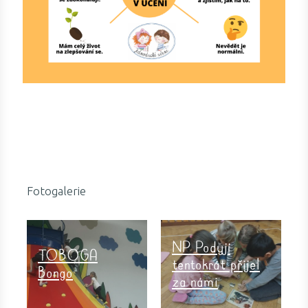
Fotogalerie
NP Podyjí
TOBOGA
tentokrát přijel
Bongo
za námi