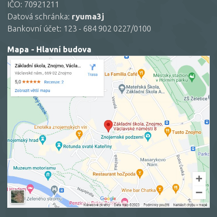
IČO: 70921211
Datová schránka:
ryuma3j
Bankovní účet: 123 - 684 902 0227/0100
Mapa - Hlavní budova