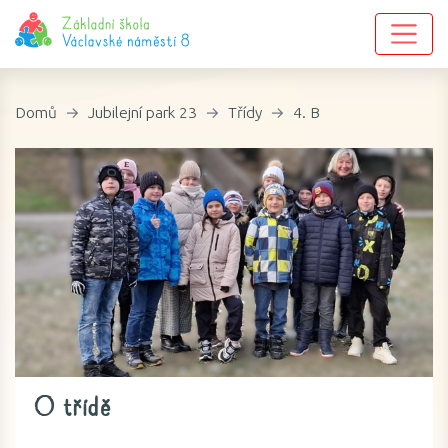
Domů
Jubilejní park 23
Třídy
4. B
O třídě