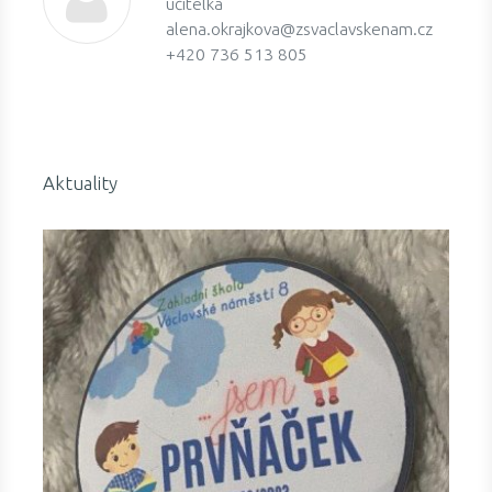
učitelka
alena.okrajkova@zsvaclavskenam.cz
+420 736 513 805
Aktuality