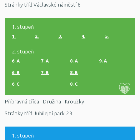
Stránky tříd Václavské náměstí 8
1. stupeň
1.
2.
3.
4.
5.
2. stupeň
6. A
7. A
8. A
9. A
6. B
7. B
8. B
6. C
8. C
Přípravná třída
Družina
Kroužky
Stránky tříd Jubilejní park 23
1. stupeň