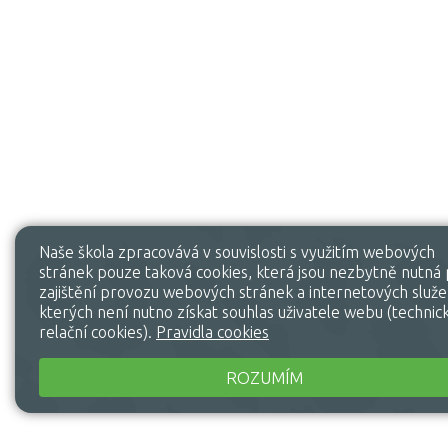
Naše škola zpracovává v souvislosti s využitím webových
stránek pouze taková cookies, která jsou nezbytně nutná
zajištění provozu webových stránek a internetových služe
kterých není nutno získat souhlas uživatele webu (technic
relační cookies).
Pravidla cookies
ROZUMÍM