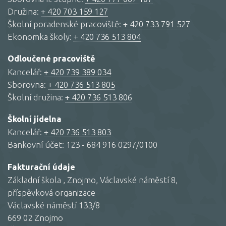
Družina:
+ 420 703 159 127
Školní poradenské pracoviště:
+ 420 733 791 527
Ekonomka školy:
+ 420 736 513 804
Odloučené pracoviště
Kancelář:
+ 420 739 389 034
Sborovna:
+ 420 736 513 805
Školní družina:
+ 420 736 513 806
Školní jídelna
Kancelář:
+ 420 736 513 803
Bankovní účet: 123 - 684 916 0297/0100
Fakturační údaje
Základní škola , Znojmo, Václavské náměstí 8,
příspěvková organizace
Václavské náměstí 133/8
669 02 Znojmo