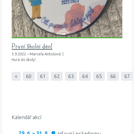
První školní den!
5.9.2022 – Marcela Antošová |
Hurá do školy!
«
60
61
62
63
64
65
66
67
Kalendář akcí
29. 6. – 31. 8.
Hlavní prázdniny