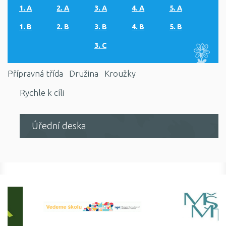
1. A
2. A
3. A
4. A
5. A
1. B
2. B
3. B
4. B
5. B
3. C
Přípravná třída
Družina
Kroužky
Rychle k cíli
Úřední deska