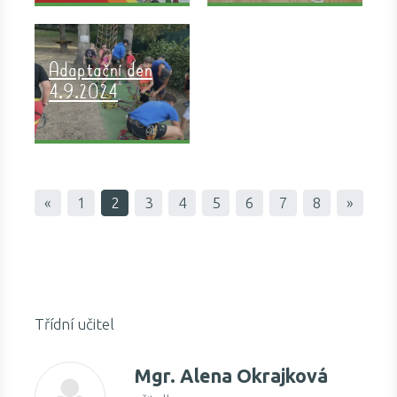
Adaptační den
4.9.2024
«
1
2
3
4
5
6
7
8
»
Třídní učitel
Mgr.
Alena Okrajková