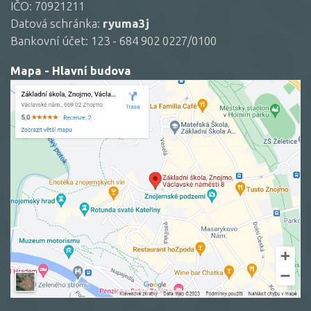
IČO: 70921211
Datová schránka:
ryuma3j
Bankovní účet: 123 - 684 902 0227/0100
Mapa - Hlavní budova