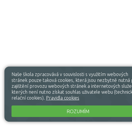
Naše škola zpracovává v souvislosti s využitím webových
stránek pouze taková cookies, která jsou nezbytně nutná
zajištění provozu webových stránek a internetových služe
kterých není nutno získat souhlas uživatele webu (technic
relační cookies).
Pravidla cookies
ROZUMÍM