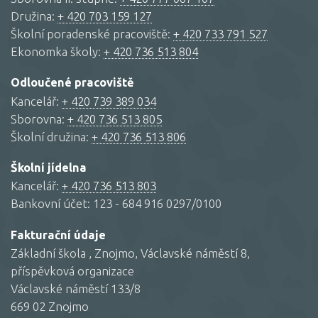
Družina:
+ 420 703 159 127
Školní poradenské pracoviště:
+ 420 733 791 527
Ekonomka školy:
+ 420 736 513 804
Odloučené pracoviště
Kancelář:
+ 420 739 389 034
Sborovna:
+ 420 736 513 805
Školní družina:
+ 420 736 513 806
Školní jídelna
Kancelář:
+ 420 736 513 803
Bankovní účet: 123 - 684 916 0297/0100
Fakturační údaje
Základní škola , Znojmo, Václavské náměstí 8,
příspěvková organizace
Václavské náměstí 133/8
669 02 Znojmo