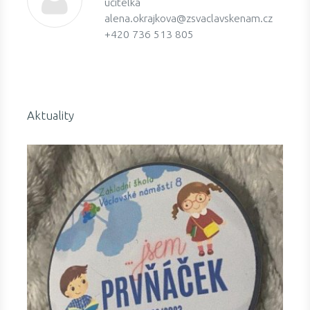
učitelka
alena.okrajkova@zsvaclavskenam.cz
+420 736 513 805
Aktuality