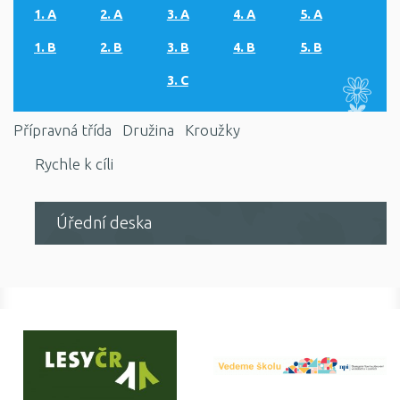
1. A
2. A
3. A
4. A
5. A
1. B
2. B
3. B
4. B
5. B
3. C
Přípravná třída
Družina
Kroužky
Rychle k cíli
Úřední deska