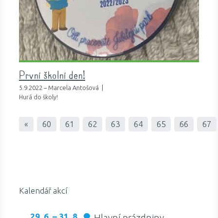
První školní den!
5.9.2022 – Marcela Antošová |
Hurá do školy!
«
60
61
62
63
64
65
66
67
Kalendář akcí
29. 6. – 31. 8.
Hlavní prázdniny