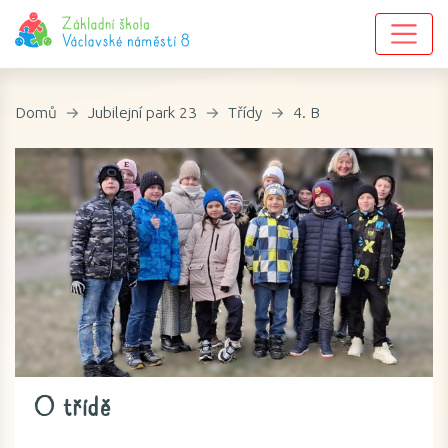
Domů
Jubilejní park 23
Třídy
4. B
O třídě