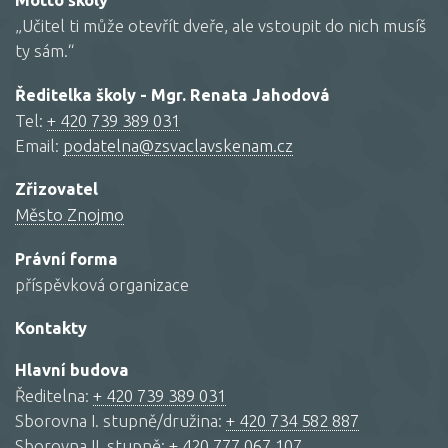
Motto školy
„Učitel ti může otevřít dveře, ale vstoupit do nich musíš
ty sám.“
Ředitelka školy - Mgr. Renata Jahodová
Tel:
+ 420 739 389 031
Email:
podatelna@zsvaclavskenam.cz
Zřizovatel
Město Znojmo
Právní forma
příspěvková organizace
Kontakty
Hlavní budova
Ředitelna:
+ 420 739 389 031
Sborovna I. stupně/družina:
+ 420 734 582 887
Sborovna II. stupně:
+ 420 777 067 107