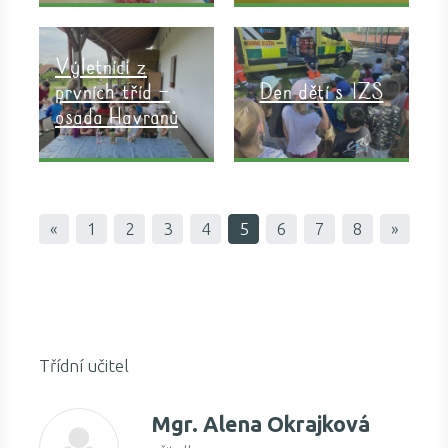
Výletníci z
prvních tříd –
Den dětí s IZS
osada Havranů
«
1
2
3
4
5
6
7
8
»
Třídní učitel
Mgr.
Alena Okrajková