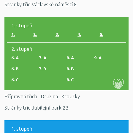
Stránky tříd Václavské náměstí 8
1. stupeň
1.
2.
3.
4.
5.
2. stupeň
6. A
7. A
8. A
9. A
6. B
7. B
8. B
6. C
8. C
Přípravná třída
Družina
Kroužky
Stránky tříd Jubilejní park 23
1. stupeň