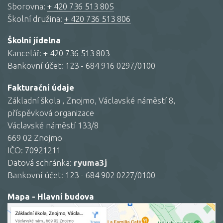
Sborovna:
+ 420 736 513 805
Školní družina:
+ 420 736 513 806
Školní jídelna
Kancelář:
+ 420 736 513 803
Bankovní účet: 123 - 684 916 0297/0100
Fakturační údaje
Základní škola , Znojmo, Václavské náměstí 8,
příspěvková organizace
Václavské náměstí 133/8
669 02 Znojmo
IČO: 70921211
Datová schránka:
ryuma3j
Bankovní účet: 123 - 684 902 0227/0100
Mapa - Hlavní budova