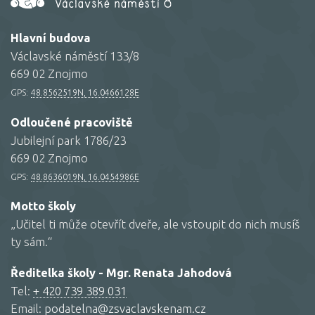
Hlavní budova
Václavské náměstí 133/8
669 02 Znojmo
GPS:
48.8562519N, 16.0466128E
Odloučené pracoviště
Jubilejní park 1786/23
669 02 Znojmo
GPS:
48.8636019N, 16.0454986E
Motto školy
„Učitel ti může otevřít dveře, ale vstoupit do nich musíš
ty sám.“
Ředitelka školy - Mgr. Renata Jahodová
Tel:
+ 420 739 389 031
Email:
podatelna@zsvaclavskenam.cz