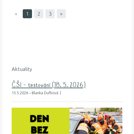
«
1
2
3
»
Aktuality
ČŠI - testování (18. 5. 2026)
15.5.2026 – Blanka Dufková |