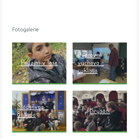
Fotogalerie
Dopravní
Podzim v lese
výchova -
cyklista
Sládkovna -
Krysáci
Beseda