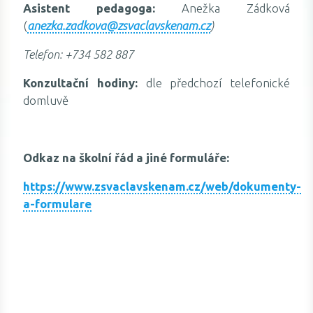
Asistent pedagoga:
Anežka Zádková
(
anezka.zadkova@zsvaclavskenam.cz
)
Telefon:
+734 582 887
Konzultační hodiny:
dle předchozí telefonické
domluvě
Odkaz na školní řád a jiné formuláře:
https://www.zsvaclavskenam.cz/web/dokumenty-
a-formulare