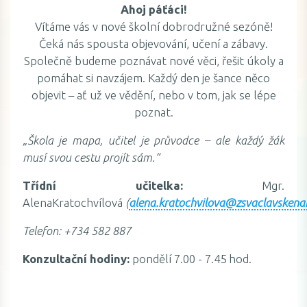
Ahoj páťáci!
Vítáme vás v nové školní dobrodružné sezóně!
Čeká nás spousta objevování, učení a zábavy.
Společně budeme poznávat nové věci, řešit úkoly a
pomáhat si navzájem. Každý den je šance něco
objevit – ať už ve vědění, nebo v tom, jak se lépe
poznat.
„Škola je mapa, učitel je průvodce – ale každý žák
musí svou cestu projít sám.“
Třídní učitelka:
Mgr.
AlenaKratochvílová
(
alena.kratochvilova@zsvaclavskena
Telefon:
+734 582 887
Konzultační hodiny:
pondělí 7.00 - 7.45 hod.