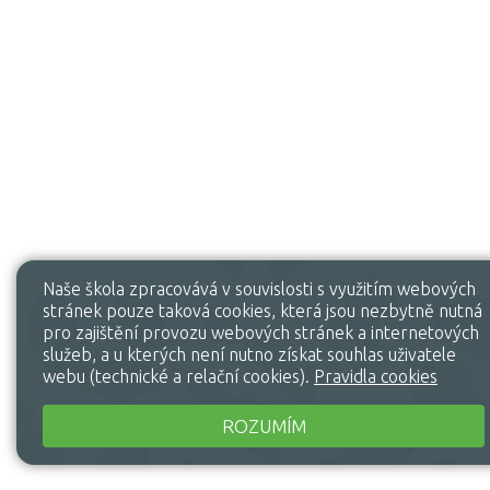
Naše škola zpracovává v souvislosti s využitím webových
stránek pouze taková cookies, která jsou nezbytně nutná
pro zajištění provozu webových stránek a internetových
služeb, a u kterých není nutno získat souhlas uživatele
webu (technické a relační cookies).
Pravidla cookies
ROZUMÍM