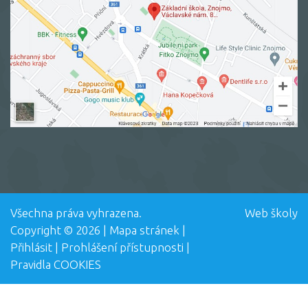
Všechna práva vyhrazena.
Web školy
Copyright © 2026 |
Mapa stránek
|
Přihlásit
|
Prohlášení přístupnosti
|
Pravidla COOKIES