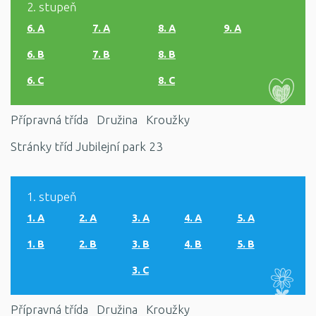
2. stupeň
6. A
7. A
8. A
9. A
6. B
7. B
8. B
6. C
8. C
Přípravná třída
Družina
Kroužky
Stránky tříd Jubilejní park 23
1. stupeň
1. A
2. A
3. A
4. A
5. A
1. B
2. B
3. B
4. B
5. B
3. C
Přípravná třída
Družina
Kroužky