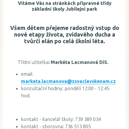
Vítáme Vás na stránkách přípravné třídy
základní školy Jubilejní park
Všem dětem přejeme radostný vstup do
nové etapy života, zvídavého ducha a
tvůrčí elán po celá školní léta.
Třídní učitelka
: Markéta Lacmanová DiS.
email:
marketa.lacmanova@zsvaclavskenam.cz
konzultační hodiny: pondělí 12:00 - 12:45
hod.
kontakt - kancelář školy: 739 389 034
kontakt - sborovna: 736 513 805