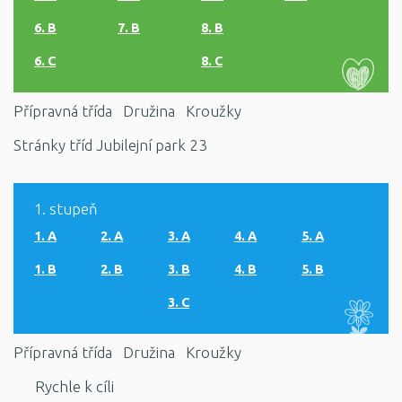
6. B
7. B
8. B
6. C
8. C
Přípravná třída
Družina
Kroužky
Stránky tříd Jubilejní park 23
1. stupeň
1. A
2. A
3. A
4. A
5. A
1. B
2. B
3. B
4. B
5. B
3. C
Přípravná třída
Družina
Kroužky
Rychle k cíli