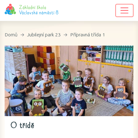
Domů
Jubilejní park 23
Přípravná třída 1
O třídě