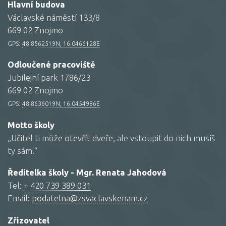
Hlavní budova
Václavské náměstí 133/8
669 02 Znojmo
GPS:
48.8562519N, 16.0466128E
Odloučené pracoviště
Jubilejní park 1786/23
669 02 Znojmo
GPS:
48.8636019N, 16.0454986E
Motto školy
„Učitel ti může otevřít dveře, ale vstoupit do nich musíš
ty sám.“
Ředitelka školy - Mgr. Renata Jahodová
Tel:
+ 420 739 389 031
Email:
podatelna@zsvaclavskenam.cz
Zřizovatel