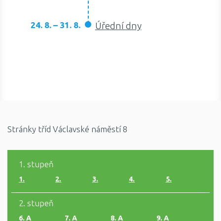
24. 8. – 31. 8.
Úřední dny
Stránky tříd Václavské náměstí 8
1. stupeň
1.
2.
3.
4.
5.
2. stupeň
6. A
7. A
8. A
9. A