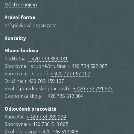
Město Znojmo
Právní forma
příspěvková organizace
Kontakty
Hlavní budova
Ředitelna:
+ 420 739 389 031
Sborovna I. stupně/družina:
+ 420 734 582 887
Sborovna II. stupně:
+ 420 777 067 107
Družina:
+ 420 703 159 127
Školní poradenské pracoviště:
+ 420 733 791 527
Ekonomka školy:
+ 420 736 513 804
Odloučené pracoviště
Kancelář:
+ 420 739 389 034
Sborovna:
+ 420 736 513 805
Školní družina:
+ 420 736 513 806