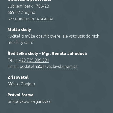
Jubilejní park 1786/23
669 02 Znojmo
GPS:
48.8636019N, 16.0454986E
Motto školy
„Učitel ti může otevřít dveře, ale vstoupit do nich
musíš ty sám.“
Ředitelka školy - Mgr. Renata Jahodová
Tel:
+ 420 739 389 031
Email:
podatelna@zsvaclavskenam.cz
Zřizovatel
Město Znojmo
Právní forma
příspěvková organizace