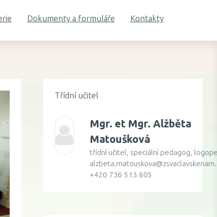
erie
Dokumenty a formuláře
Kontakty
Třídní učitel
Mgr. et Mgr.
Alžběta
Matoušková
třídní učitel, speciální pedagog, logop
alzbeta.matouskova@zsvaclavskenam.
+420 736 513 805