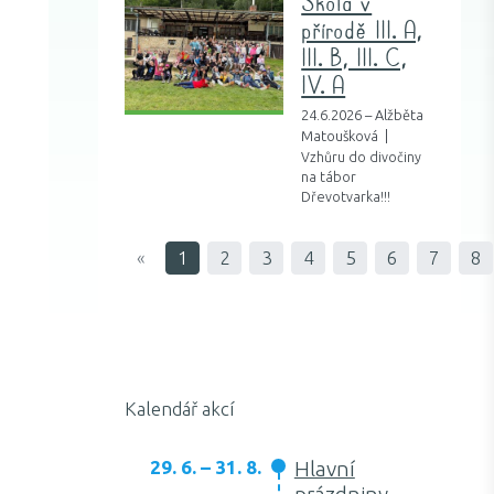
Škola v
přírodě III. A,
III. B, III. C,
IV. A
24.6.2026 – Alžběta
Matoušková |
Vzhůru do divočiny
na tábor
Dřevotvarka!!!
«
1
2
3
4
5
6
7
8
Kalendář akcí
29. 6. – 31. 8.
Hlavní