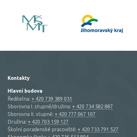
Kontakty
Hlavní budova
Ředitelna:
+ 420 739 389 031
Sborovna I. stupně/družina:
+ 420 734 582 887
Sborovna II. stupně:
+ 420 777 067 107
Družina:
+ 420 703 159 127
Školní poradenské pracoviště:
+ 420 733 791 527
Ekonomka školy:
+ 420 736 513 804