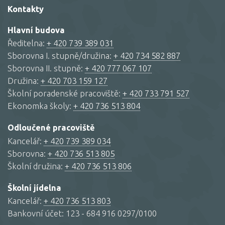
Kontakty
Hlavní budova
Ředitelna:
+ 420 739 389 031
Sborovna I. stupně/družina:
+ 420 734 582 887
Sborovna II. stupně:
+ 420 777 067 107
Družina:
+ 420 703 159 127
Školní poradenské pracoviště:
+ 420 733 791 527
Ekonomka školy:
+ 420 736 513 804
Odloučené pracoviště
Kancelář:
+ 420 739 389 034
Sborovna:
+ 420 736 513 805
Školní družina:
+ 420 736 513 806
Školní jídelna
Kancelář:
+ 420 736 513 803
Bankovní účet: 123 - 684 916 0297/0100