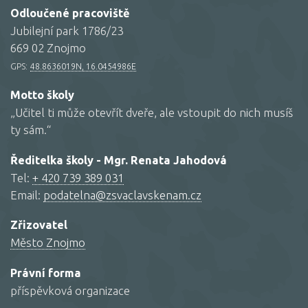
Odloučené pracoviště
Jubilejní park 1786/23
669 02 Znojmo
GPS:
48.8636019N, 16.0454986E
Motto školy
„Učitel ti může otevřít dveře, ale vstoupit do nich musíš
ty sám.“
Ředitelka školy - Mgr. Renata Jahodová
Tel:
+ 420 739 389 031
Email:
podatelna@zsvaclavskenam.cz
Zřizovatel
Město Znojmo
Právní forma
příspěvková organizace