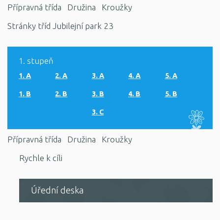
Přípravná třída
Družina
Kroužky
Stránky tříd Jubilejní park 23
1. stupeň
1. A
2. A
3. A
4. A
5. A
1. B
2. B
3. B
4. B
5. B
3. C
Přípravná třída
Družina
Kroužky
Rychle k cíli
Úřední deska