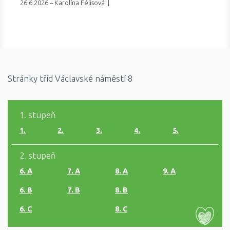
26.6.2026 – Karolína Félisová |
Stránky tříd Václavské náměstí 8
1. stupeň
1.
2.
3.
4.
5.
2. stupeň
6. A
7. A
8. A
9. A
6. B
7. B
8. B
6. C
8. C