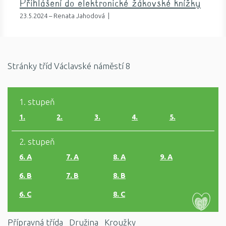
Přihlášení do elektronické žákovské knížky
23.5.2024 – Renata Jahodová |
Stránky tříd Václavské náměstí 8
1. stupeň
1.
2.
3.
4.
5.
2. stupeň
6. A
7. A
8. A
9. A
6. B
7. B
8. B
6. C
8. C
Přípravná třída
Družina
Kroužky