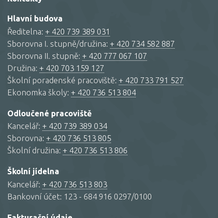
Hlavní budova
Ředitelna:
+ 420 739 389 031
Sborovna I. stupně/družina:
+ 420 734 582 887
Sborovna II. stupně:
+ 420 777 067 107
Družina:
+ 420 703 159 127
Školní poradenské pracoviště:
+ 420 733 791 527
Ekonomka školy:
+ 420 736 513 804
Odloučené pracoviště
Kancelář:
+ 420 739 389 034
Sborovna:
+ 420 736 513 805
Školní družina:
+ 420 736 513 806
Školní jídelna
Kancelář:
+ 420 736 513 803
Bankovní účet: 123 - 684 916 0297/0100
Fakturační údaje