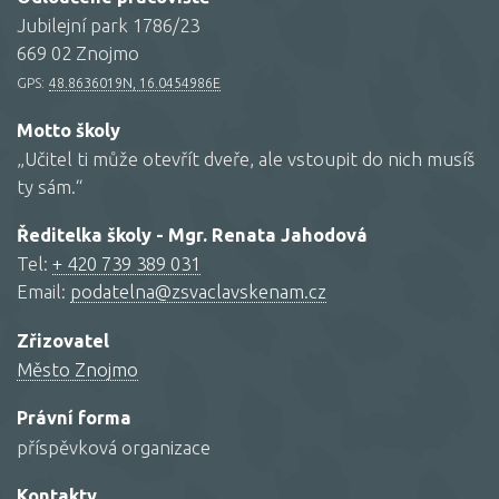
Jubilejní park 1786/23
669 02 Znojmo
GPS:
48.8636019N, 16.0454986E
Motto školy
„Učitel ti může otevřít dveře, ale vstoupit do nich musíš
ty sám.“
Ředitelka školy - Mgr. Renata Jahodová
Tel:
+ 420 739 389 031
Email:
podatelna@zsvaclavskenam.cz
Zřizovatel
Město Znojmo
Právní forma
příspěvková organizace
Kontakty