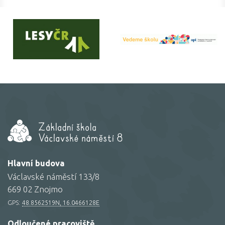
Hlavní budova
Václavské náměstí 133/8
669 02 Znojmo
GPS:
48.8562519N, 16.0466128E
Odloučené pracoviště