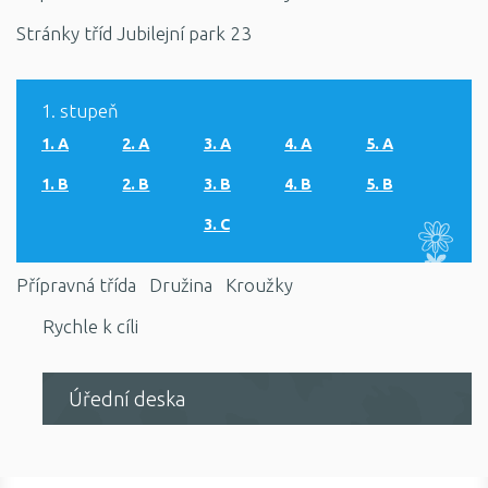
Stránky tříd Jubilejní park 23
1. stupeň
1. A
2. A
3. A
4. A
5. A
1. B
2. B
3. B
4. B
5. B
3. C
Přípravná třída
Družina
Kroužky
Rychle k cíli
Úřední deska