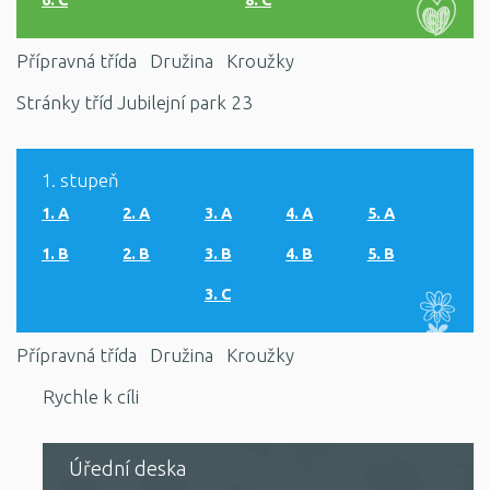
Přípravná třída
Družina
Kroužky
Stránky tříd Jubilejní park 23
1. stupeň
1. A
2. A
3. A
4. A
5. A
1. B
2. B
3. B
4. B
5. B
3. C
Přípravná třída
Družina
Kroužky
Rychle k cíli
Úřední deska