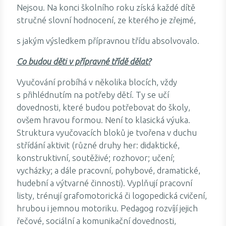
Nejsou. Na konci školního roku získá každé dítě
stručné slovní hodnocení, ze kterého je zřejmé,
s jakým výsledkem přípravnou třídu absolvovalo.
Co budou děti v přípravné třídě dělat?
Vyučování probíhá v několika blocích, vždy
s přihlédnutím na potřeby dětí. Ty se učí
dovednosti, které budou potřebovat do školy,
ovšem hravou formou. Není to klasická výuka.
Struktura vyučovacích bloků je tvořena v duchu
střídání aktivit (různé druhy her: didaktické,
konstruktivní, soutěživé; rozhovor; učení;
vycházky; a dále pracovní, pohybové, dramatické,
hudební a výtvarné činnosti). Vyplňují pracovní
listy, trénují grafomotorická či logopedická cvičení,
hrubou i jemnou motoriku. Pedagog rozvíjí jejich
řečové, sociální a komunikační dovednosti,