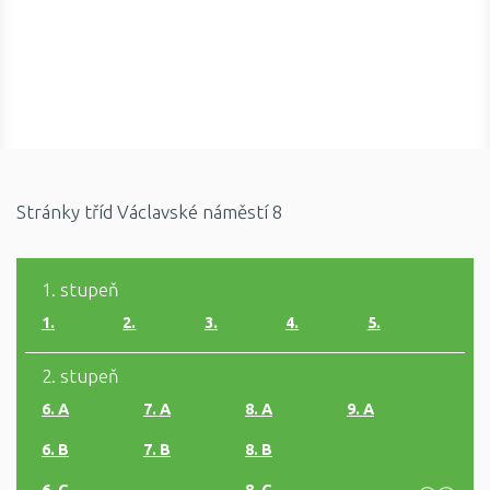
Stránky tříd Václavské náměstí 8
1. stupeň
1.
2.
3.
4.
5.
2. stupeň
6. A
7. A
8. A
9. A
6. B
7. B
8. B
6. C
8. C