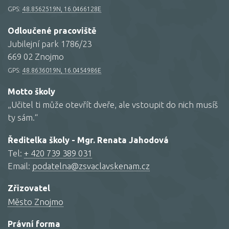
GPS:
48.8562519N, 16.0466128E
Odloučené pracoviště
Jubilejní park 1786/23
669 02 Znojmo
GPS:
48.8636019N, 16.0454986E
Motto školy
„Učitel ti může otevřít dveře, ale vstoupit do nich musíš
ty sám.“
Ředitelka školy - Mgr. Renata Jahodová
Tel:
+ 420 739 389 031
Email:
podatelna@zsvaclavskenam.cz
Zřizovatel
Město Znojmo
Právní forma