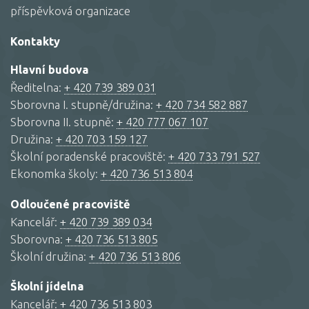
příspěvková organizace
Kontakty
Hlavní budova
Ředitelna:
+ 420 739 389 031
Sborovna I. stupně/družina:
+ 420 734 582 887
Sborovna II. stupně:
+ 420 777 067 107
Družina:
+ 420 703 159 127
Školní poradenské pracoviště:
+ 420 733 791 527
Ekonomka školy:
+ 420 736 513 804
Odloučené pracoviště
Kancelář:
+ 420 739 389 034
Sborovna:
+ 420 736 513 805
Školní družina:
+ 420 736 513 806
Školní jídelna
Kancelář:
+ 420 736 513 803