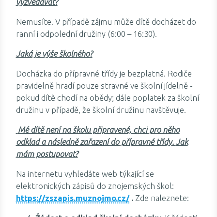
vyzvedávat?
Nemusíte. V případě zájmu může dítě docházet do
ranní i odpolední družiny (6:00 – 16:30).
Jaká je výše školného?
Docházka do přípravné třídy je bezplatná. Rodiče
pravidelně hradí pouze stravné ve školní jídelně -
pokud dítě chodí na obědy; dále poplatek za školní
družinu v případě, že školní družinu navštěvuje.
Mé dítě není na školu připravené, chci pro něho
odklad a následně zařazení do přípravné třídy
.
Jak
mám postupovat?
Na internetu vyhledáte web týkající se
elektronických zápisů do znojemských škol:
https://zszapis.muznojmo.cz/
.
Zde naleznete: