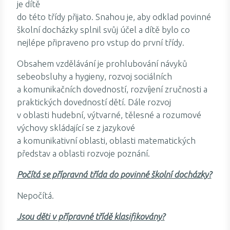
je dítě
do této třídy přijato. Snahou je, aby odklad povinné
školní docházky splnil svůj účel a dítě bylo co
nejlépe připraveno pro vstup do první třídy.
Obsahem vzdělávání je prohlubování návyků
sebeobsluhy a hygieny, rozvoj sociálních
a komunikačních dovedností, rozvíjení zručnosti a
praktických dovedností dětí. Dále rozvoj
v oblasti hudební, výtvarné, tělesné a rozumové
výchovy skládající se z jazykové
a komunikativní oblasti, oblasti matematických
představ a oblasti rozvoje poznání.
Počítá se přípravná třída do povinné školní docházky?
Nepočítá.
Jsou děti v přípravné třídě klasifikovány?