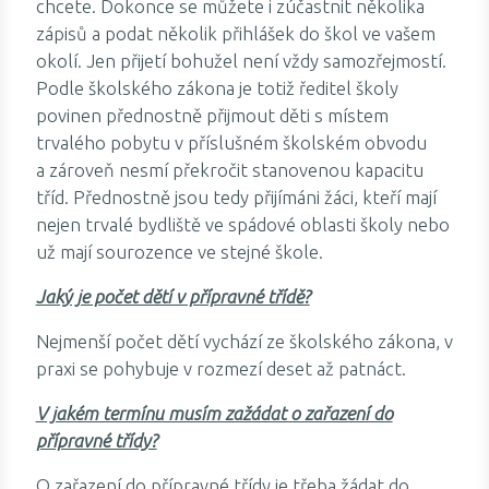
chcete. Dokonce se můžete i zúčastnit několika
zápisů a podat několik přihlášek do škol ve vašem
okolí. Jen přijetí bohužel není vždy samozřejmostí.
Podle školského zákona je totiž ředitel školy
povinen přednostně přijmout děti s místem
trvalého pobytu v příslušném školském obvodu
a zároveň nesmí překročit stanovenou kapacitu
tříd. Přednostně jsou tedy přijímáni žáci, kteří mají
nejen trvalé bydliště ve spádové oblasti školy nebo
už mají sourozence ve stejné škole.
Jaký je počet dětí v přípravné třídě?
Nejmenší počet dětí vychází ze školského zákona, v
praxi se pohybuje v rozmezí deset až patnáct.
V jakém termínu musím zažádat o zařazení do
přípravné třídy?
O zařazení do přípravné třídy je třeba žádat do