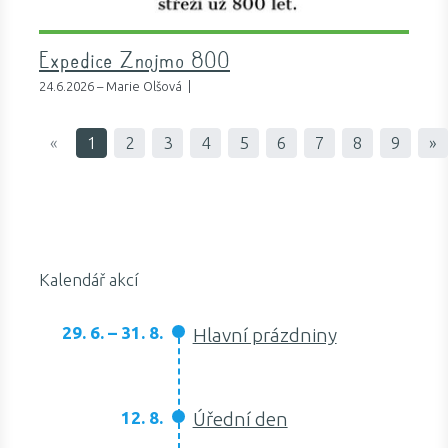
Expedice Znojmo 800
24.6.2026 – Marie Olšová |
«
1
2
3
4
5
6
7
8
9
»
Kalendář akcí
29. 6. – 31. 8.
Hlavní prázdniny
12. 8.
Úřední den