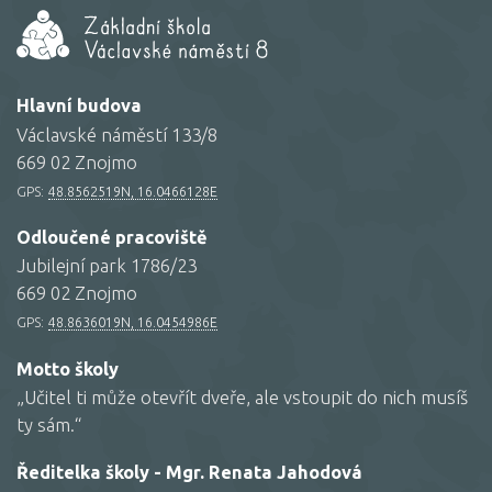
Hlavní budova
Václavské náměstí 133/8
669 02 Znojmo
GPS:
48.8562519N, 16.0466128E
Odloučené pracoviště
Jubilejní park 1786/23
669 02 Znojmo
GPS:
48.8636019N, 16.0454986E
Motto školy
„Učitel ti může otevřít dveře, ale vstoupit do nich musíš
ty sám.“
Ředitelka školy - Mgr. Renata Jahodová