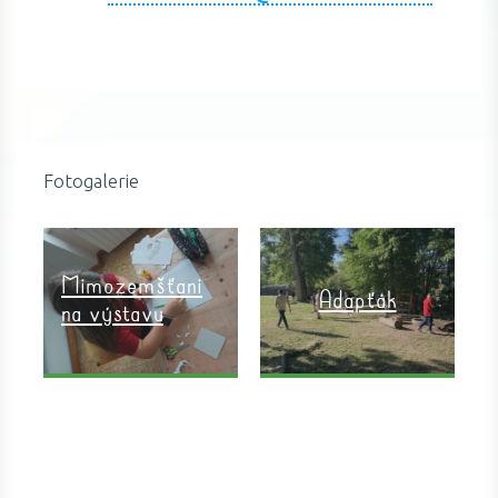
Fotogalerie
Mimozemšťani
Adapťák
na výstavu