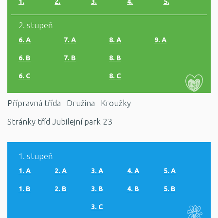
1.
2.
3.
4.
5.
2. stupeň
6. A
7. A
8. A
9. A
6. B
7. B
8. B
6. C
8. C
Přípravná třída
Družina
Kroužky
Stránky tříd Jubilejní park 23
1. stupeň
1. A
2. A
3. A
4. A
5. A
1. B
2. B
3. B
4. B
5. B
3. C