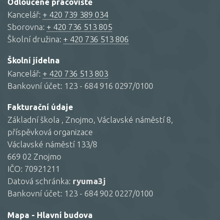
Odloučené pracoviště
Kancelář:
+ 420 739 389 034
Sborovna:
+ 420 736 513 805
Školní družina:
+ 420 736 513 806
Školní jídelna
Kancelář:
+ 420 736 513 803
Bankovní účet: 123 - 684 916 0297/0100
Fakturační údaje
Základní škola , Znojmo, Václavské náměstí 8,
příspěvková organizace
Václavské náměstí 133/8
669 02 Znojmo
IČO: 70921211
Datová schránka:
ryuma3j
Bankovní účet: 123 - 684 902 0227/0100
Mapa - Hlavní budova