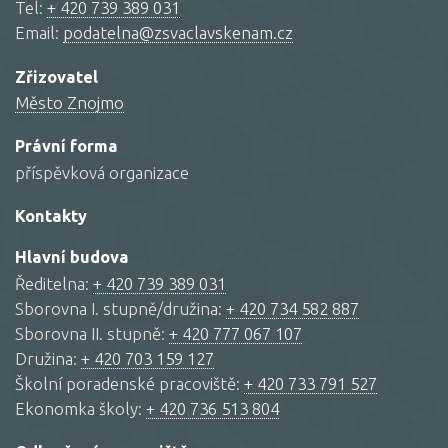
Tel:
+ 420 739 389 031
Email:
podatelna@zsvaclavskenam.cz
Zřizovatel
Město Znojmo
Právní forma
příspěvková organizace
Kontakty
Hlavní budova
Ředitelna:
+ 420 739 389 031
Sborovna I. stupně/družina:
+ 420 734 582 887
Sborovna II. stupně:
+ 420 777 067 107
Družina:
+ 420 703 159 127
Školní poradenské pracoviště:
+ 420 733 791 527
Ekonomka školy:
+ 420 736 513 804