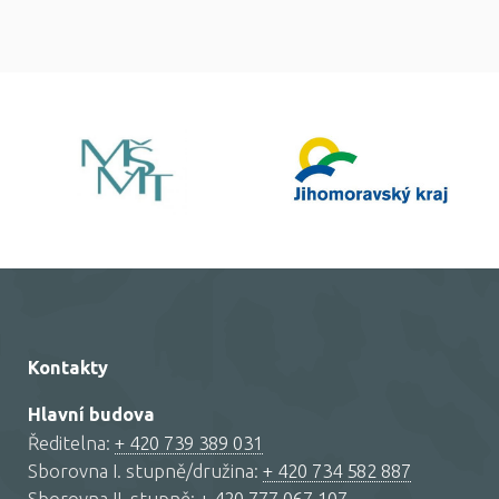
Kontakty
Hlavní budova
Ředitelna:
+ 420 739 389 031
Sborovna I. stupně/družina:
+ 420 734 582 887
Sborovna II. stupně:
+ 420 777 067 107