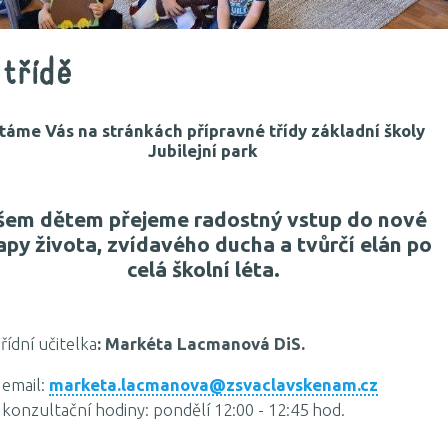
třídě
táme Vás na stránkách přípravné třídy základní školy
Jubilejní park
šem dětem přejeme radostný vstup do nové
apy života, zvídavého ducha a tvůrčí elán po
celá školní léta.
ní učitelka
: Markéta Lacmanová DiS.
email:
marketa.lacmanova@zsvaclavskenam.cz
konzultační hodiny: pondělí 12:00 - 12:45 hod.