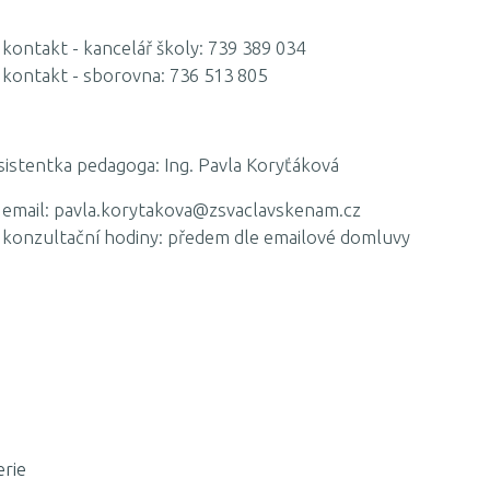
kontakt - kancelář školy: 739 389 034
kontakt - sborovna: 736 513 805
tentka pedagoga: Ing. Pavla Koryťáková
email: pavla.korytakova@zsvaclavskenam.cz
konzultační hodiny: předem dle emailové domluvy
erie