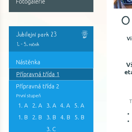
Fotogalerie
O 
Jubilejní park 23
Ví
1. - 5. ročník
Nástěnka
V
et
Přípravná třída 1
Přípravná třída 2
První stupeň
Tříd
1. A
2. A
3. A
4. A
5. A
1. B
2. B
3. B
4. B
5. B
3. C