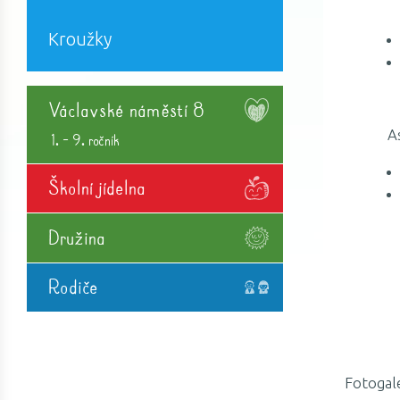
Kroužky
Václavské náměstí 8
Asis
1. - 9. ročník
Školní jídelna
Družina
Rodiče
Fotogal