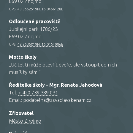
669 02 Znojmo
GPS:
48.8562519N, 16.0466128E
Odloučené pracoviště
Jubilejní park 1786/23
669 02 Znojmo
GPS:
48.8636019N, 16.0454986E
Motto školy
„Učitel ti může otevřít dveře, ale vstoupit do nich
musíš ty sám.“
Ředitelka školy - Mgr. Renata Jahodová
Tel:
+ 420 739 389 031
Email:
podatelna@zsvaclavskenam.cz
Zřizovatel
Město Znojmo