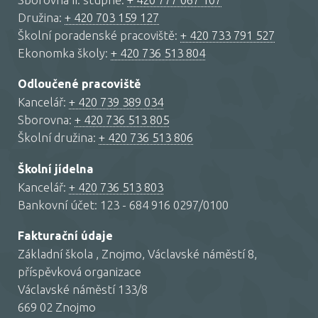
Družina:
+ 420 703 159 127
Školní poradenské pracoviště:
+ 420 733 791 527
Ekonomka školy:
+ 420 736 513 804
Odloučené pracoviště
Kancelář:
+ 420 739 389 034
Sborovna:
+ 420 736 513 805
Školní družina:
+ 420 736 513 806
Školní jídelna
Kancelář:
+ 420 736 513 803
Bankovní účet: 123 - 684 916 0297/0100
Fakturační údaje
Základní škola , Znojmo, Václavské náměstí 8,
příspěvková organizace
Václavské náměstí 133/8
669 02 Znojmo