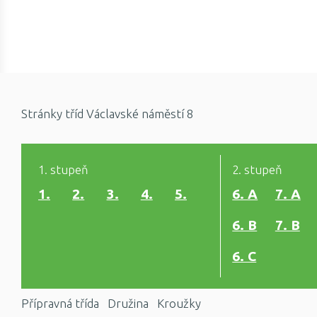
Stránky tříd Václavské náměstí 8
1. stupeň
2. stupeň
1.
2.
3.
4.
5.
6. A
7. A
6. B
7. B
6. C
Přípravná třída
Družina
Kroužky