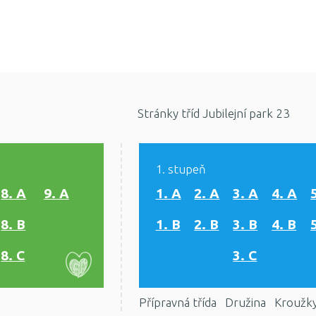
Stránky tříd Jubilejní park 23
1. stupeň
8. A
9. A
1. A
2. A
3. A
4. A
8. B
1. B
2. B
3. B
4. B
8. C
3. C
Přípravná třída
Družina
Kroužk