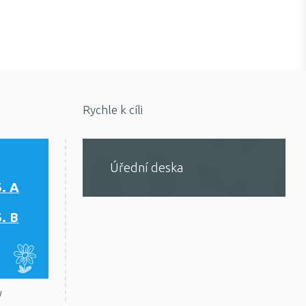
Rychle k cíli
Úřední deska
5. A
5. B
y