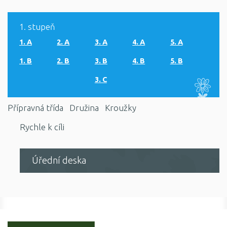
1. stupeň
1. A
2. A
3. A
4. A
5. A
1. B
2. B
3. B
4. B
5. B
3. C
Přípravná třída
Družina
Kroužky
Rychle k cíli
Úřední deska