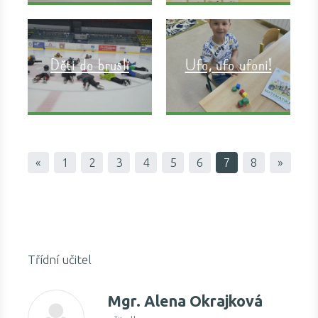
Děti do bruslí
Ufo, ufo ufoni!
«
1
2
3
4
5
6
7
8
»
Třídní učitel
Mgr.
Alena Okrajková