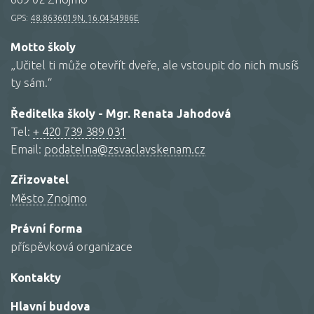
GPS:
48.8636019N, 16.0454986E
Motto školy
„Učitel ti může otevřít dveře, ale vstoupit do nich musíš
ty sám.“
Ředitelka školy - Mgr. Renata Jahodová
Tel:
+ 420 739 389 031
Email:
podatelna@zsvaclavskenam.cz
Zřizovatel
Město Znojmo
Právní forma
příspěvková organizace
Kontakty
Hlavní budova