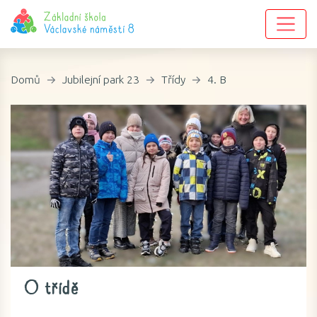
Domů
Jubilejní park 23
Třídy
4. B
O třídě