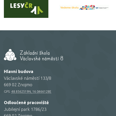
Hlavní budova
Václavské náměstí 133/8
669 02 Znojmo
GPS:
48.8562519N, 16.0466128E
Odloučené pracoviště
Jubilejní park 1786/23
669 02 Znojmo