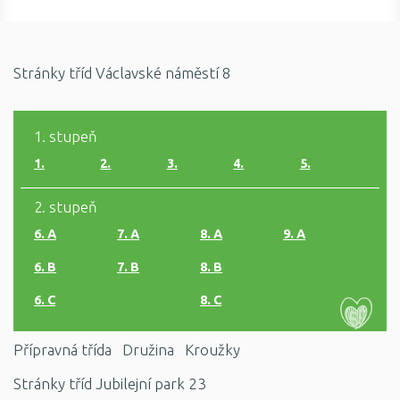
Stránky tříd Václavské náměstí 8
1. stupeň
1.
2.
3.
4.
5.
2. stupeň
6. A
7. A
8. A
9. A
6. B
7. B
8. B
6. C
8. C
Přípravná třída
Družina
Kroužky
Stránky tříd Jubilejní park 23