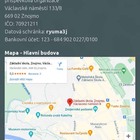
příspěvková organizace
Václavské náměstí 133/8
669 02 Znojmo
IČO: 70921211
Datová schránka:
ryuma3j
Bankovní účet: 123 - 684 902 0227/0100
Mapa - Hlavní budova