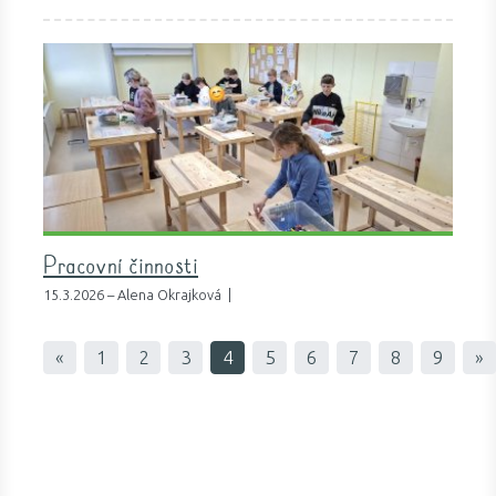
Pracovní činnosti
15.3.2026 – Alena Okrajková |
«
1
2
3
4
5
6
7
8
9
»