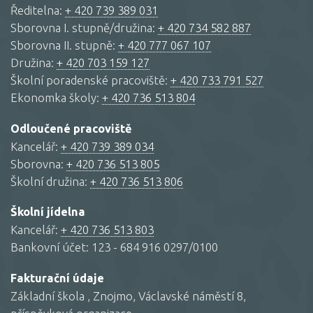
Ředitelna:
+ 420 739 389 031
Sborovna I. stupně/družina:
+ 420 734 582 887
Sborovna II. stupně:
+ 420 777 067 107
Družina:
+ 420 703 159 127
Školní poradenské pracoviště:
+ 420 733 791 527
Ekonomka školy:
+ 420 736 513 804
Odloučené pracoviště
Kancelář:
+ 420 739 389 034
Sborovna:
+ 420 736 513 805
Školní družina:
+ 420 736 513 806
Školní jídelna
Kancelář:
+ 420 736 513 803
Bankovní účet: 123 - 684 916 0297/0100
Fakturační údaje
Základní škola , Znojmo, Václavské náměstí 8,