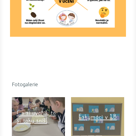
Fotogalerie
Co si uvaříš, to
Eskymáci v 1.B
si taky sníš!