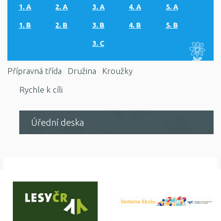
1. A
2. A
3. A
4. A
5. A
1. B
2. B
3. B
4. B
5. B
3. C
Přípravná třída
Družina
Kroužky
Rychle k cíli
Úřední deska