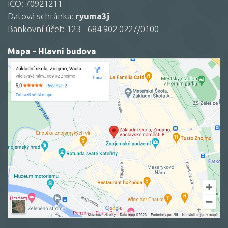
IČO: 70921211
Datová schránka:
ryuma3j
Bankovní účet: 123 - 684 902 0227/0100
Mapa - Hlavní budova