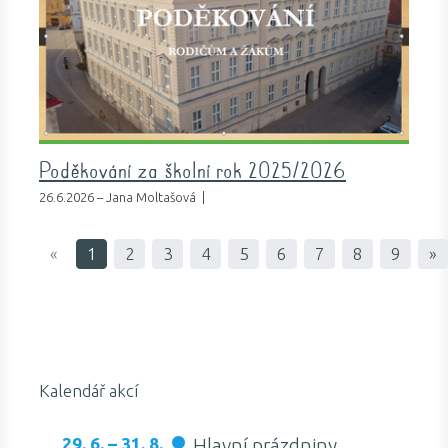
Poděkování za školní rok 2025/2026
26.6.2026 – Jana Moltašová |
«
1
2
3
4
5
6
7
8
9
»
Kalendář akcí
29. 6. – 31. 8.
Hlavní prázdniny