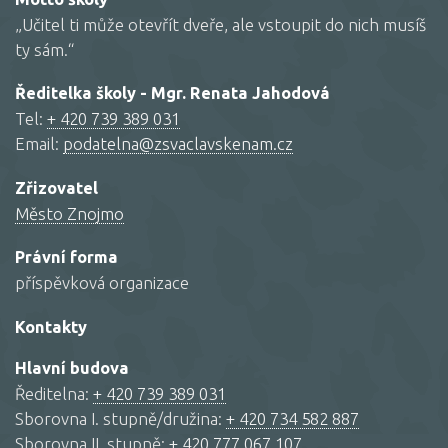
„Učitel ti může otevřít dveře, ale vstoupit do nich musíš
ty sám.“
Ředitelka školy - Mgr. Renata Jahodová
Tel:
+ 420 739 389 031
Email:
podatelna@zsvaclavskenam.cz
Zřizovatel
Město Znojmo
Právní forma
příspěvková organizace
Kontakty
Hlavní budova
Ředitelna:
+ 420 739 389 031
Sborovna I. stupně/družina:
+ 420 734 582 887
Sborovna II. stupně:
+ 420 777 067 107