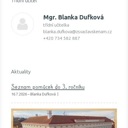
Třídní učitel
Mgr.
Blanka Dufková
třídní učitelka
blanka.dufkova@zsvaclavskenam.cz
+420 734 582 887
Aktuality
Seznam pomůcek do 3. ročníku
16.7.2026 – Blanka Dufková |