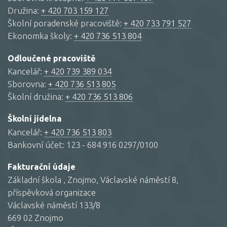
Družina:
+ 420 703 159 127
Školní poradenské pracoviště:
+ 420 733 791 527
Ekonomka školy:
+ 420 736 513 804
Odloučené pracoviště
Kancelář:
+ 420 739 389 034
Sborovna:
+ 420 736 513 805
Školní družina:
+ 420 736 513 806
Školní jídelna
Kancelář:
+ 420 736 513 803
Bankovní účet: 123 - 684 916 0297/0100
Fakturační údaje
Základní škola , Znojmo, Václavské náměstí 8,
příspěvková organizace
Václavské náměstí 133/8
669 02 Znojmo