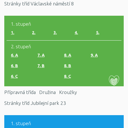
Stránky tříd Václavské náměstí 8
1. stupeň
1.
2.
3.
4.
5.
2. stupeň
6. A
7. A
8. A
9. A
6. B
7. B
8. B
6. C
8. C
Přípravná třída
Družina
Kroužky
Stránky tříd Jubilejní park 23
1. stupeň