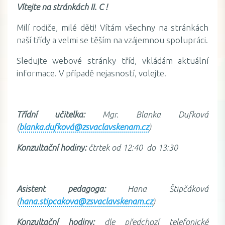
Vítejte na stránkách II. C !
Milí rodiče, milé děti! Vítám všechny na stránkách
naší třídy a velmi se těším na vzájemnou spolupráci.
Sledujte webové stránky tříd, vkládám aktuální
informace. V případě nejasností, volejte.
Třídní učitelka:
Mgr. Blanka Dufková
(
blanka.dufková@zsvaclavskenam.cz
)
Konzultační hodiny:
čtrtek od 12:40 do 13:30
Asistent pedagoga:
Hana Štipčáková
(
hana.stipcakova@zsvaclavskenam.cz
)
Konzultační hodiny:
dle předchozí telefonické