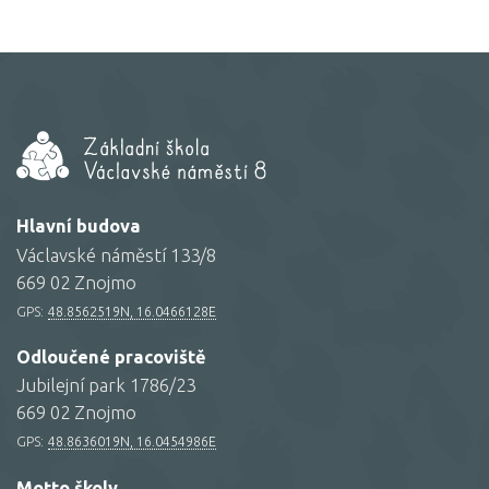
Hlavní budova
Václavské náměstí 133/8
669 02 Znojmo
GPS:
48.8562519N, 16.0466128E
Odloučené pracoviště
Jubilejní park 1786/23
669 02 Znojmo
GPS:
48.8636019N, 16.0454986E
Motto školy