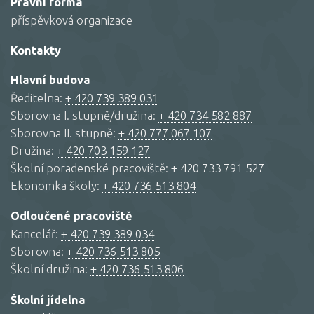
Právní forma
příspěvková organizace
Kontakty
Hlavní budova
Ředitelna:
+ 420 739 389 031
Sborovna I. stupně/družina:
+ 420 734 582 887
Sborovna II. stupně:
+ 420 777 067 107
Družina:
+ 420 703 159 127
Školní poradenské pracoviště:
+ 420 733 791 527
Ekonomka školy:
+ 420 736 513 804
Odloučené pracoviště
Kancelář:
+ 420 739 389 034
Sborovna:
+ 420 736 513 805
Školní družina:
+ 420 736 513 806
Školní jídelna