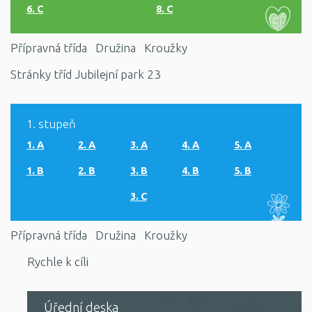
6. C
8. C
Přípravná třída
Družina
Kroužky
Stránky tříd Jubilejní park 23
1. stupeň
1. A
2. A
3. A
4. A
5. A
1. B
2. B
3. B
4. B
5. B
3. C
Přípravná třída
Družina
Kroužky
Rychle k cíli
Úřední deska