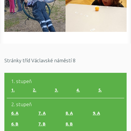
Stránky tříd Václavské náměstí 8
1. stupeň
1.
2.
3.
4.
5.
2. stupeň
6. A
7. A
8. A
9. A
6. B
7. B
8. B