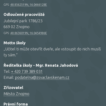
GPS:
48.8562519N, 16.0466128E
Odloučené pracoviště
Jubilejní park 1786/23
669 02 Znojmo
GPS:
48.8636019N, 16.0454986E
Motto školy
„Učitel ti může otevřít dveře, ale vstoupit do nich musíš
ty sám.“
Ředitelka školy - Mgr. Renata Jahodová
Tel:
+ 420 739 389 031
Email:
podatelna@zsvaclavskenam.cz
Zřizovatel
Město Znojmo
Právní forma