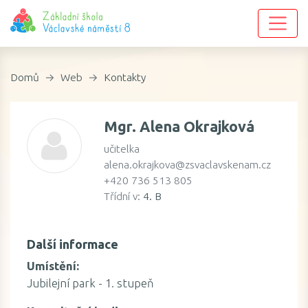
Domů
Web
Kontakty
Mgr. Alena Okrajková
učitelka
alena.okrajkova@zsvaclavskenam.cz
+420 736 513 805
Třídní v:
4. B
Další informace
Umístění:
Jubilejní park - 1. stupeň