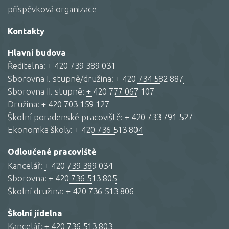
příspěvková organizace
Kontakty
Hlavní budova
Ředitelna:
+ 420 739 389 031
Sborovna I. stupně/družina:
+ 420 734 582 887
Sborovna II. stupně:
+ 420 777 067 107
Družina:
+ 420 703 159 127
Školní poradenské pracoviště:
+ 420 733 791 527
Ekonomka školy:
+ 420 736 513 804
Odloučené pracoviště
Kancelář:
+ 420 739 389 034
Sborovna:
+ 420 736 513 805
Školní družina:
+ 420 736 513 806
Školní jídelna
Kancelář:
+ 420 736 513 803