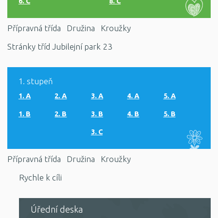
6. C
8. C
Přípravná třída
Družina
Kroužky
Stránky tříd Jubilejní park 23
1. stupeň
1. A
2. A
3. A
4. A
5. A
1. B
2. B
3. B
4. B
5. B
3. C
Přípravná třída
Družina
Kroužky
Rychle k cíli
Úřední deska