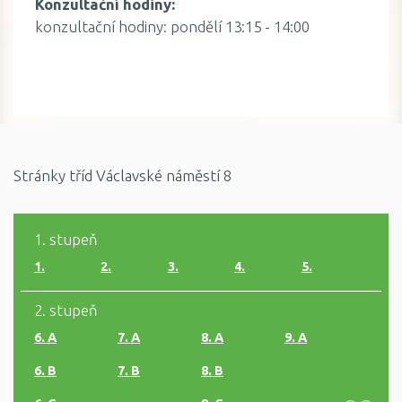
Konzultační hodiny:
konzultační hodiny: pondělí 13:15 - 14:00
Stránky tříd Václavské náměstí 8
1. stupeň
1.
2.
3.
4.
5.
2. stupeň
6. A
7. A
8. A
9. A
6. B
7. B
8. B