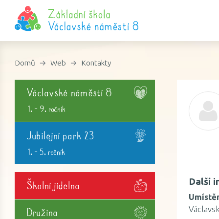
Domů
Web
Kontakty
Václavské náměstí 8
1. - 9. ročník
Jubilejní park 23
1. - 5. ročník
Další 
Školní jídelna
Umístěn
Václavsk
Družina