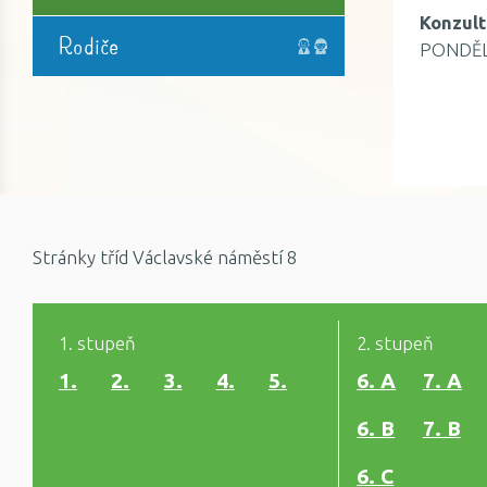
Konzult
Rodiče
PONDĚLÍ 
Stránky tříd Václavské náměstí 8
1. stupeň
2. stupeň
1.
2.
3.
4.
5.
6. A
7. A
6. B
7. B
6. C