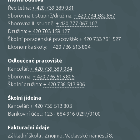
Ředitelna:
+ 420 739 389 031
Sborovna I. stupně/družina:
+ 420 734 582 887
Sborovna II. stupně:
+ 420 777 067 107
Družina:
+ 420 703 159 127
Školní poradenské pracoviště:
+ 420 733 791 527
Ekonomka školy:
+ 420 736 513 804
Odloučené pracoviště
Kancelář:
+ 420 739 389 034
Sborovna:
+ 420 736 513 805
Školní družina:
+ 420 736 513 806
Školní jídelna
Kancelář:
+ 420 736 513 803
Bankovní účet: 123 - 684 916 0297/0100
Fakturační údaje
Základní škola , Znojmo, Václavské náměstí 8,