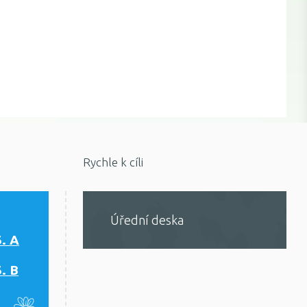
Rychle k cíli
Úřední deska
5. A
5. B