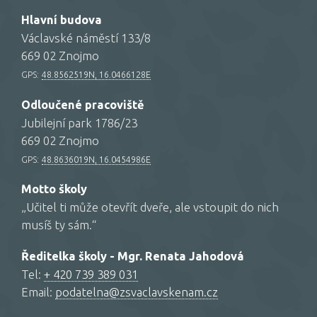
Hlavní budova
Václavské náměstí 133/8
669 02 Znojmo
GPS:
48.8562519N, 16.0466128E
Odloučené pracoviště
Jubilejní park 1786/23
669 02 Znojmo
GPS:
48.8636019N, 16.0454986E
Motto školy
„Učitel ti může otevřít dveře, ale vstoupit do nich
musíš ty sám.“
Ředitelka školy - Mgr. Renata Jahodová
Tel:
+ 420 739 389 031
Email:
podatelna@zsvaclavskenam.cz