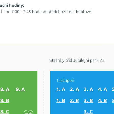
ační hodiny:
- od 7:00 - 7:45 hod. po předchozí tel. domluvě
Stránky tříd Jubilejní park 23
1. stupeň
8. A
9. A
1. A
2. A
3. A
4. A
8. B
1. B
2. B
3. B
4. B
8. C
3. C