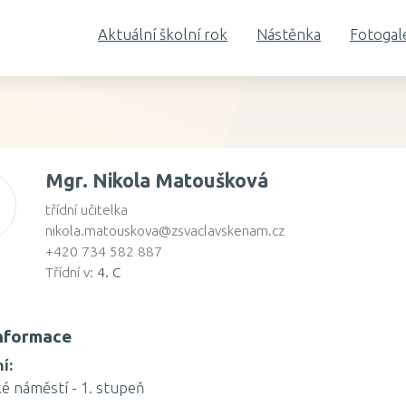
Aktuální školní rok
Nástěnka
Fotogal
Mgr. Nikola Matoušková
třídní učitelka
nikola.matouskova@zsvaclavskenam.cz
+420 734 582 887
Třídní v:
4. C
informace
í:
é náměstí - 1. stupeň