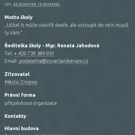
GPS:
48.8636019N, 16.0454986E
Motto školy
„Učitel ti může otevřít dveře, ale vstoupit do nich musíš
ty sám.“
Ředitelka školy - Mgr. Renata Jahodová
Tel:
+ 420 739 389 031
Email:
podatelna@zsvaclavskenam.cz
Zřizovatel
Město Znojmo
Právní forma
příspěvková organizace
Kontakty
Hlavní budova