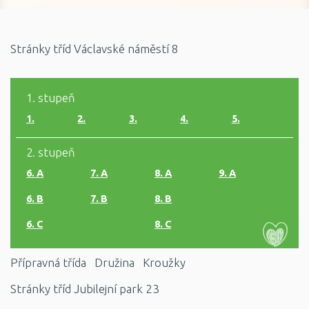
Stránky tříd Václavské náměstí 8
1. stupeň
1.
2.
3.
4.
5.
2. stupeň
6. A
7. A
8. A
9. A
6. B
7. B
8. B
6. C
8. C
Přípravná třída
Družina
Kroužky
Stránky tříd Jubilejní park 23