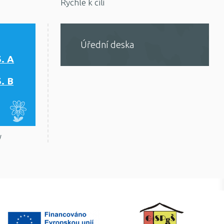
Rychle k cíli
Úřední deska
5. A
5. B
y