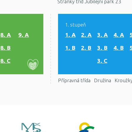
Stránky tříd Jubilejní park 23
1. stupeň
8. A
9. A
1. A
2. A
3. A
4. A
8. B
1. B
2. B
3. B
4. B
8. C
3. C
Přípravná třída
Družina
Kroužk