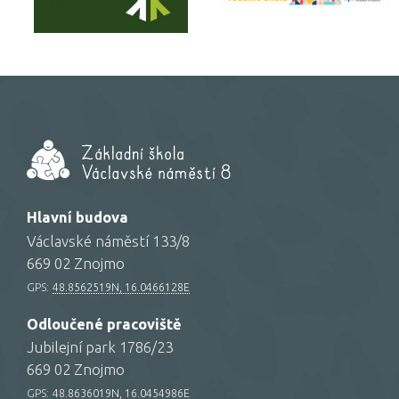
Hlavní budova
Václavské náměstí 133/8
669 02 Znojmo
GPS:
48.8562519N, 16.0466128E
Odloučené pracoviště
Jubilejní park 1786/23
669 02 Znojmo
GPS:
48.8636019N, 16.0454986E