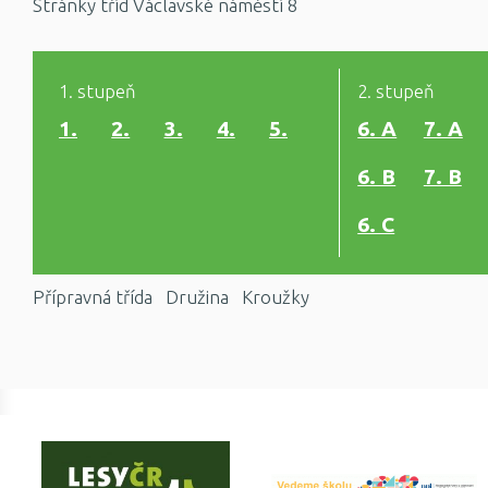
Stránky tříd Václavské náměstí 8
1. stupeň
2. stupeň
1.
2.
3.
4.
5.
6. A
7. A
6. B
7. B
6. C
Přípravná třída
Družina
Kroužky