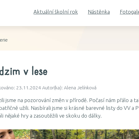
Aktuální školní rok
Nástěnka
Fotogal
erie
dzim v lese
kováno: 23.11.2024 Autor(ka): Alena Jelínková
ili jsme na pozorování změn v přírodě. Počasí nám přálo a ta
patřičně užili. Nasbírali jsme si krásné barevné listy do VV a 
li nějaké hry a zasoutěžili ve skoku do dálky.