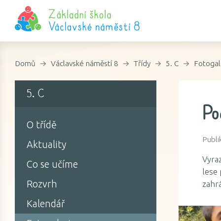
Domů
Václavské náměstí 8
Třídy
5. C
Fotogal
5. C
Po
O třídě
Publi
Aktuality
Vyraz
Co se učíme
lese 
Rozvrh
zahrá
Kalendář