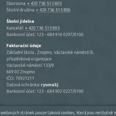
Sborovna:
+ 420 736 513 805
Školní družina:
+ 420 736 513 806
Školní jídelna
Kancelář:
+ 420 736 513 803
Bankovní účet: 123 - 684 916 0297/0100
Fakturační údaje
Základní škola , Znojmo, Václavské náměstí 8,
příspěvková organizace
Václavské náměstí 133/8
669 02 Znojmo
IČO: 70921211
Datová schránka:
ryuma3j
Bankovní účet: 123 - 684 902 0227/0100
ím webových stránek pouze taková cookies, která jsou nezbytně n