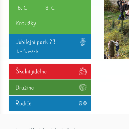
6. C
8. C
Kroužky
Jubilejní park 23
1. - 5. ročník
Školní jídelna
Družina
Rodiče