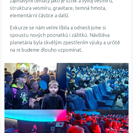
zajímavými tématy jako je vznik a vývoj vesmíru,
struktura vesmíru, gravitace, temná hmota,
elementární částice a další.
Exkurze se nám velmi líbila a odnesli jsme si
spoustu nových poznatků i zážitků. Návštěva
planetária byla skvělým zpestřením výuky a určitě
na ni budeme dlouho vzpomínat.