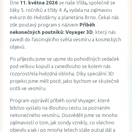
Dne
11. května 2026
se naše třída
,
společně se
žáky 5. ročníků a třídy 4. A
,
vydala na zajímavou
exkurzi do
Hvězdárny a planetária Brno
. Čekal nás
zde poutavý program s názvem
Příběh
nekonečných poutníků: Voyager 3D
, který nás
zavedl do fascinujícího světa vesmíru a kosmických
objevů.
Po příjezdu jsme se ujsme do pohodlných sedaček
pod velkou kopulí a zanedlouho se kolem nás
rozprostřela hvězdná obloha. Díky speciální 3D
projekci jsme měli pocit, jako bychom se skutečně
ocitli ve vesmíru.
Program vyprávěl příběh sond Voyager, které
lidstvo vyslalo na dlouhou cestu za poznáním
nekonečného vesmíru. Dozvěděli jsme se mnoho
zajímavostí o tom, jak sondy vznikly, co všechno
objevily a jak i po mnoha letech stále putují dál a