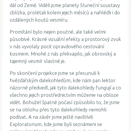
dál od Země. Viděli jsme planety Sluneční soustavy
zblízka, prolétali kolem jejich měsíců a nahlédli i do
vzdálených koutů vesmíru.
Promítání bylo nejen poučné, ale také velmi
působivé. Krásné vizuální efekty a prostorový zvuk
v nás vyvolaly pocit opravdového cestování
kosmem. Mnohé z nás překvapilo, jak obrovský a
tajemný vesmír vlastně je.
Po skončení projekce jsme se přesunuli k
hvězdářským dalekohledům, kde nám pan lektor
názorně předvedl, jak tyto dalekohledy fungují a co
všechno jejich prostřednictvím můžeme na obloze
vidět. Bohužel špatné počasí způsobilo to, že jsme
se na oblohu přes tyto dalekohledy nemohli
podívat. A na závěr jsme ještě navštívili
Exploratorium, kde jsme byli seznámeni se