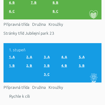
6. B
7. B
8. B
6. C
8. C
Přípravná třída
Družina
Kroužky
Stránky tříd Jubilejní park 23
1. stupeň
1. A
2. A
3. A
4. A
5. A
1. B
2. B
3. B
4. B
5. B
3. C
Přípravná třída
Družina
Kroužky
Rychle k cíli