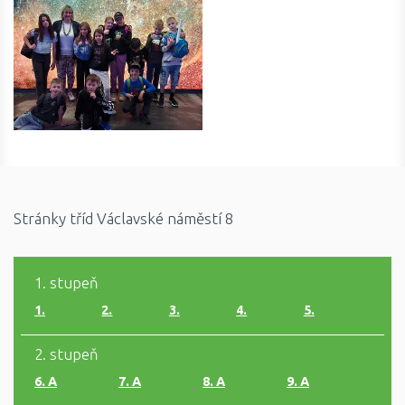
Stránky tříd Václavské náměstí 8
1. stupeň
1.
2.
3.
4.
5.
2. stupeň
6. A
7. A
8. A
9. A