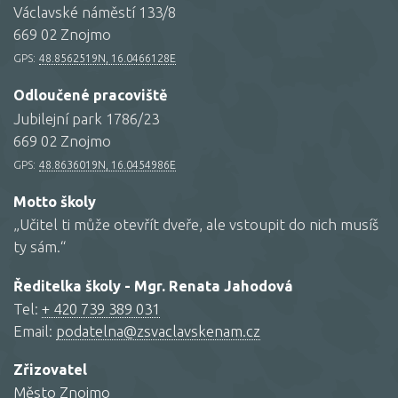
Václavské náměstí 133/8
669 02 Znojmo
GPS:
48.8562519N, 16.0466128E
Odloučené pracoviště
Jubilejní park 1786/23
669 02 Znojmo
GPS:
48.8636019N, 16.0454986E
Motto školy
„Učitel ti může otevřít dveře, ale vstoupit do nich musíš
ty sám.“
Ředitelka školy - Mgr. Renata Jahodová
Tel:
+ 420 739 389 031
Email:
podatelna@zsvaclavskenam.cz
Zřizovatel
Město Znojmo