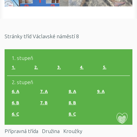
Stránky tříd Václavské náměstí 8
1. stupeň
1.
2.
3.
4.
5.
2. stupeň
6. A
7. A
8. A
9. A
6. B
7. B
8. B
6. C
8. C
Přípravná třída
Družina
Kroužky