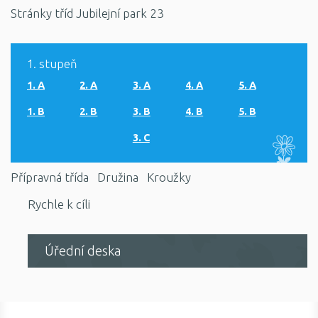
Stránky tříd Jubilejní park 23
1. stupeň
1. A
2. A
3. A
4. A
5. A
1. B
2. B
3. B
4. B
5. B
3. C
Přípravná třída
Družina
Kroužky
Rychle k cíli
Úřední deska