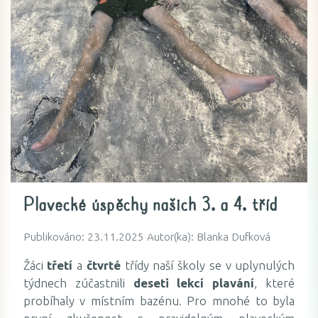
Plavecké úspěchy našich 3. a 4. tříd
Publikováno: 23.11.2025 Autor(ka): Blanka Dufková
Žáci
třetí
a
čtvrté
třídy naší školy se v uplynulých
týdnech zúčastnili
deseti lekcí plavání
, které
probíhaly v místním bazénu. Pro mnohé to byla