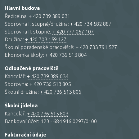
Hlavní budova
Ředitelna:
+ 420 739 389 031
Sborovna I. stupně/družina:
+ 420 734 582 887
Sborovna II. stupně:
+ 420 777 067 107
Družina:
+ 420 703 159 127
Školní poradenské pracoviště:
+ 420 733 791 527
Ekonomka školy:
+ 420 736 513 804
Odloučené pracoviště
Kancelář:
+ 420 739 389 034
Sborovna:
+ 420 736 513 805
Školní družina:
+ 420 736 513 806
Školní jídelna
Kancelář:
+ 420 736 513 803
Bankovní účet: 123 - 684 916 0297/0100
Fakturační údaje