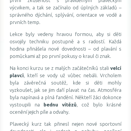
první zkušenost s pravidelným plaveckým
výcvikem, a tak se začínalo od úplných základů –
správného dýchání, splývání, orientace ve vodě a
prvních temp.
Lekce byly vedeny hravou formou, aby si děti
osvojily techniku postupně a s radostí. Každá
hodina přinášela nové dovednosti – od plavání s
pomůckami až po první pokusy o kraul či znak.
Na konci kurzu se z malých začátečníků stali
velcí
plavci
, kteří se vody už vůbec nebáli. Vrcholem
byla závěrečná soutěž, kde si děti mohly
vyzkoušet, jak se jim daří plavat na čas. Atmosféra
byla napínavá a plná fandění. Někteří žáci dokonce
vystoupili na
bednu vítězů
, což bylo krásné
ocenění jejich píle a odvahy.
Plavecký kurz tak přinesl nejen nové sportovní