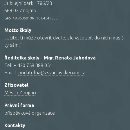
Jubilejní park 1786/23
669 02 Znojmo
GPS:
48.8636019N, 16.0454986E
Motto školy
„Učitel ti může otevřít dveře, ale vstoupit do nich musíš
ty sám.“
Ředitelka školy - Mgr. Renata Jahodová
Tel:
+ 420 739 389 031
Email:
podatelna@zsvaclavskenam.cz
Zřizovatel
Město Znojmo
Právní forma
příspěvková organizace
Kontakty