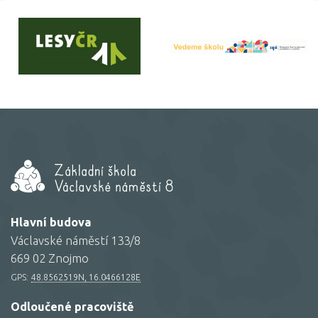
Hlavní budova
Václavské náměstí 133/8
669 02 Znojmo
GPS:
48.8562519N, 16.0466128E
Odloučené pracoviště