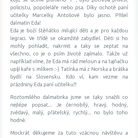
policistu, popoleláře nebo psa. Díky ochotě paní
učitelky Marcelky Antošové bylo jasno. Přišel
dalmatin Eda!
Eda je boží štěňátko milující děti a je pro každou
legraci. Ve třídě se okamžitě zabydlel. Děti si ho
mohly pohladit, nakrmit a taky se zeptat na
všechno, co je o psím životě zajímalo. Takže už
například víme, že Eda má rád meloun a na tajňačku
upíjí kafe s mlíkem :-) Tatínka má z Norska a bráška
bydlí na Slovensku. Kdo ví, kam vezme na
prázdniny Eda paní učitelku?!
Roztomilého dalmatinka jsme se taky snažili co
nejlépe popsat... Je černobílý, hravý, hodný,
zvědavý, malý, přátelský, rychlý... no bylo toho
hodně.
Mockrát děkujeme za tuto vzácnou návštěvu a