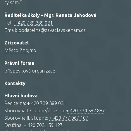
ty sám.“
Ředitelka školy - Mgr. Renata Jahodová
Tel:
+ 420 739 389 031
Email:
podatelna@zsvaclavskenam.cz
Zřizovatel
Město Znojmo
Právní forma
příspěvková organizace
Kontakty
Hlavní budova
Ředitelna:
+ 420 739 389 031
Sborovna I. stupně/družina:
+ 420 734 582 887
Sborovna II. stupně:
+ 420 777 067 107
Družina:
+ 420 703 159 127