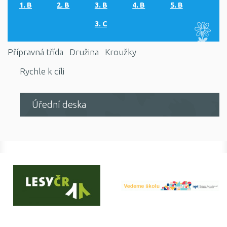
1. B
2. B
3. B
4. B
5. B
3. C
Přípravná třída
Družina
Kroužky
Rychle k cíli
Úřední deska