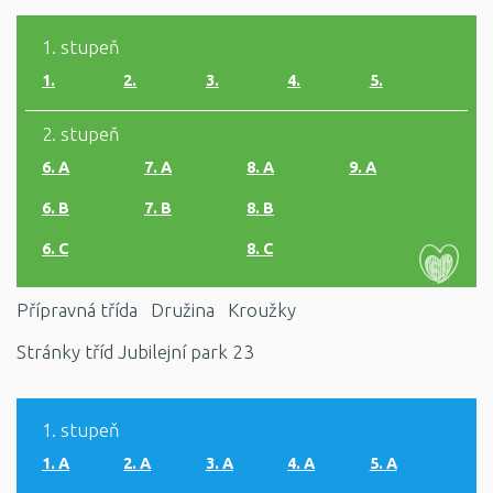
1. stupeň
1.
2.
3.
4.
5.
2. stupeň
6. A
7. A
8. A
9. A
6. B
7. B
8. B
6. C
8. C
Přípravná třída
Družina
Kroužky
Stránky tříd Jubilejní park 23
1. stupeň
1. A
2. A
3. A
4. A
5. A