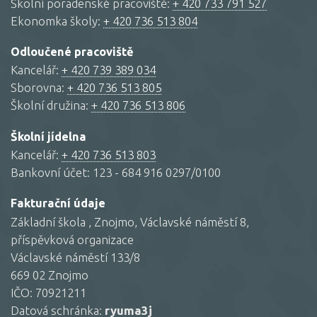
Školní poradenské pracoviště:
+ 420 733 791 527
Ekonomka školy:
+ 420 736 513 804
Odloučené pracoviště
Kancelář:
+ 420 739 389 034
Sborovna:
+ 420 736 513 805
Školní družina:
+ 420 736 513 806
Školní jídelna
Kancelář:
+ 420 736 513 803
Bankovní účet: 123 - 684 916 0297/0100
Fakturační údaje
Základní škola , Znojmo, Václavské náměstí 8,
příspěvková organizace
Václavské náměstí 133/8
669 02 Znojmo
IČO: 70921211
Datová schránka:
ryuma3j