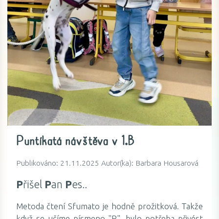
Puntíkatá návštěva v 1.B
Publikováno: 21.11.2025 Autor(ka): Barbara Housarová
P
řišel
P
an
P
es
..
Metoda čtení Sfumato je hodně prožitková. Takže
když se učíme písmeno "P", bylo potřeba přivést