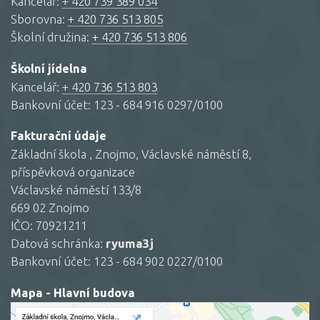
Kancelář:
+ 420 739 389 034
Sborovna:
+ 420 736 513 805
Školní družina:
+ 420 736 513 806
Školní jídelna
Kancelář:
+ 420 736 513 803
Bankovní účet: 123 - 684 916 0297/0100
Fakturační údaje
Základní škola , Znojmo, Václavské náměstí 8,
příspěvková organizace
Václavské náměstí 133/8
669 02 Znojmo
IČO: 70921211
Datová schránka:
ryuma3j
Bankovní účet: 123 - 684 902 0227/0100
Mapa - Hlavní budova