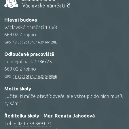
Hlavní budova
Václavské náměstí 133/8
669 02 Znojmo
GPS:
48.8562519N, 16.0466128E
Odloučené pracoviště
Jubilejní park 1786/23
669 02 Znojmo
GPS:
48.8636019N, 16.0454986E
Motto školy
„Učitel ti může otevřít dveře, ale vstoupit do nich musíš
ty sám.“
Ředitelka školy - Mgr. Renata Jahodová
Tel:
+ 420 739 389 031