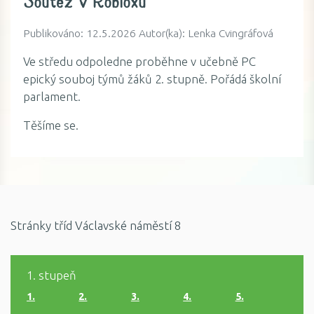
Soutěž v Robloxu
Publikováno: 12.5.2026 Autor(ka): Lenka Cvingráfová
Ve středu odpoledne proběhne v učebně PC
epický souboj týmů žáků 2. stupně. Pořádá školní
parlament.
Těšíme se.
Stránky tříd Václavské náměstí 8
1. stupeň
1.
2.
3.
4.
5.