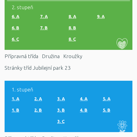
2. stupeň
6. A
7. A
8. A
9. A
6. B
7. B
8. B
6. C
8. C
Přípravná třída
Družina
Kroužky
Stránky tříd Jubilejní park 23
1. stupeň
1. A
2. A
3. A
4. A
5. A
1. B
2. B
3. B
4. B
5. B
3. C