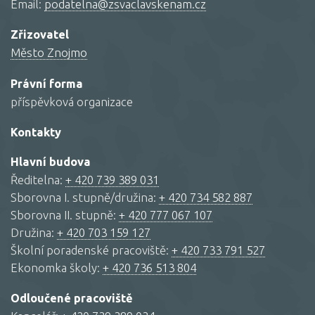
Email:
podatelna@zsvaclavskenam.cz
Zřizovatel
Město Znojmo
Právní forma
příspěvková organizace
Kontakty
Hlavní budova
Ředitelna:
+ 420 739 389 031
Sborovna I. stupně/družina:
+ 420 734 582 887
Sborovna II. stupně:
+ 420 777 067 107
Družina:
+ 420 703 159 127
Školní poradenské pracoviště:
+ 420 733 791 527
Ekonomka školy:
+ 420 736 513 804
Odloučené pracoviště