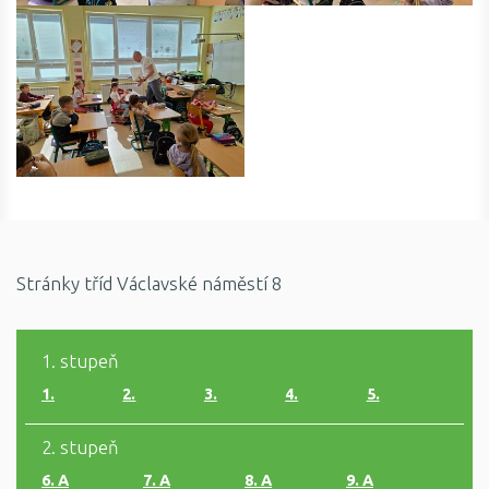
Stránky tříd Václavské náměstí 8
1. stupeň
1.
2.
3.
4.
5.
2. stupeň
6. A
7. A
8. A
9. A