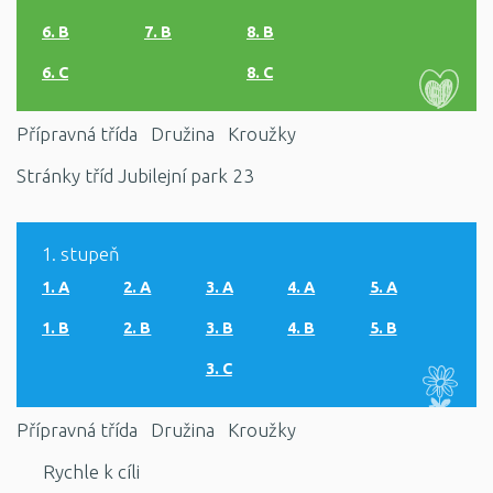
6. B
7. B
8. B
6. C
8. C
Přípravná třída
Družina
Kroužky
Stránky tříd Jubilejní park 23
1. stupeň
1. A
2. A
3. A
4. A
5. A
1. B
2. B
3. B
4. B
5. B
3. C
Přípravná třída
Družina
Kroužky
Rychle k cíli