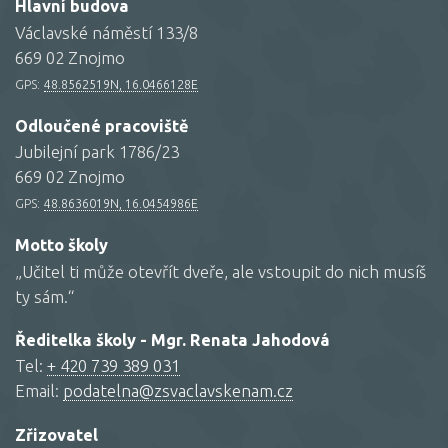
Hlavní budova
Václavské náměstí 133/8
669 02 Znojmo
GPS:
48.8562519N, 16.0466128E
Odloučené pracoviště
Jubilejní park 1786/23
669 02 Znojmo
GPS:
48.8636019N, 16.0454986E
Motto školy
„Učitel ti může otevřít dveře, ale vstoupit do nich musíš
ty sám.“
Ředitelka školy - Mgr. Renata Jahodová
Tel:
+ 420 739 389 031
Email:
podatelna@zsvaclavskenam.cz
Zřizovatel