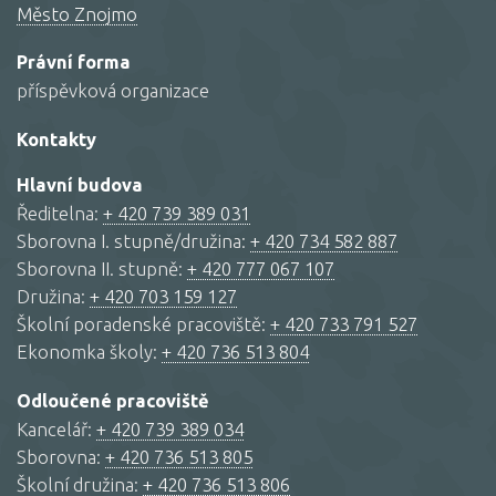
Město Znojmo
Právní forma
příspěvková organizace
Kontakty
Hlavní budova
Ředitelna:
+ 420 739 389 031
Sborovna I. stupně/družina:
+ 420 734 582 887
Sborovna II. stupně:
+ 420 777 067 107
Družina:
+ 420 703 159 127
Školní poradenské pracoviště:
+ 420 733 791 527
Ekonomka školy:
+ 420 736 513 804
Odloučené pracoviště
Kancelář:
+ 420 739 389 034
Sborovna:
+ 420 736 513 805
Školní družina:
+ 420 736 513 806