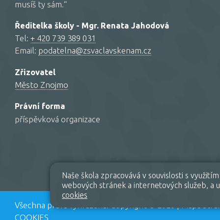
musíš ty sám.“
Ředitelka školy - Mgr. Renata Jahodová
Tel:
+ 420 739 389 031
Email:
podatelna@zsvaclavskenam.cz
Zřizovatel
Město Znojmo
Právní forma
příspěvková organizace
Naše škola zpracovává v souvislosti s využit
webových stránek a internetových služeb, a u 
cookies
Všechna práva vyhrazena. Copyright © 2026 |
Mapa strá
COOKIES