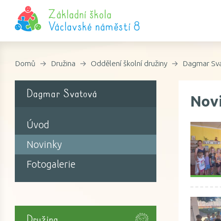
Domů
Družina
Oddělení školní družiny
Dagmar Sv
Dagmar Svatová
Nov
Úvod
Novinky
Fotogalerie
Družina