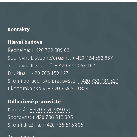
Kontakty
Hlavní budova
Ředitelna:
+ 420 739 389 031
Sborovna I. stupně/družina:
+ 420 734 582 887
Sborovna II. stupně:
+ 420 777 067 107
Družina:
+ 420 703 159 127
Školní poradenské pracoviště:
+ 420 733 791 527
Ekonomka školy:
+ 420 736 513 804
Odloučené pracoviště
Kancelář:
+ 420 739 389 034
Sborovna:
+ 420 736 513 805
Školní družina:
+ 420 736 513 806