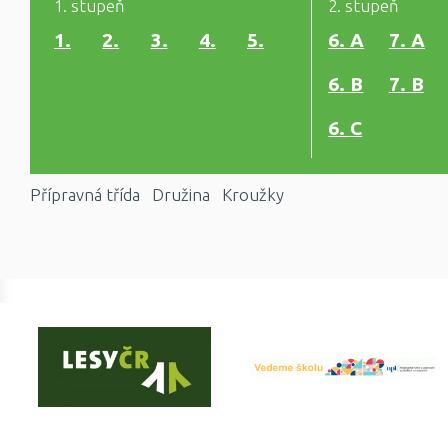
1. stupeň
2. stupeň
1.
2.
3.
4.
5.
6. A
7. A
6. B
7. B
6. C
Přípravná třída
Družina
Kroužky