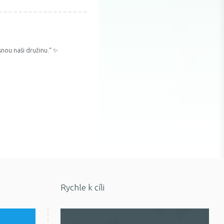
snou naši družinu.“ ✨
Rychle k cíli