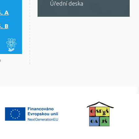
Úřední deska
5. A
5. B
y