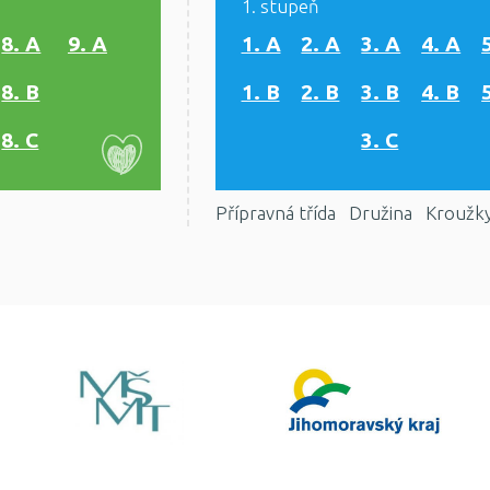
1. stupeň
8. A
9. A
1. A
2. A
3. A
4. A
8. B
1. B
2. B
3. B
4. B
8. C
3. C
Přípravná třída
Družina
Kroužk