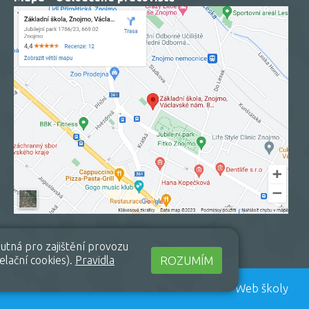
utná pro zajištění provozu
ROZUMÍM
elační cookies).
Pravidla
Web školy