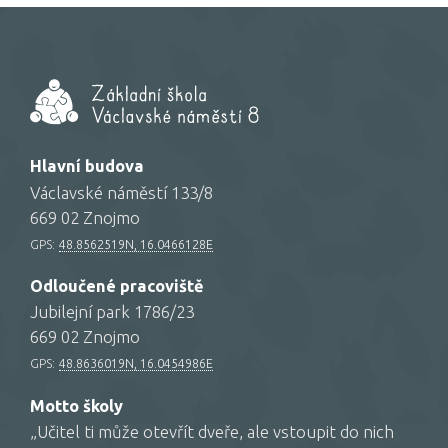
Hlavní budova
Václavské náměstí 133/8
669 02 Znojmo
GPS:
48.8562519N, 16.0466128E
Odloučené pracoviště
Jubilejní park 1786/23
669 02 Znojmo
GPS:
48.8636019N, 16.0454986E
Motto školy
„Učitel ti může otevřít dveře, ale vstoupit do nich