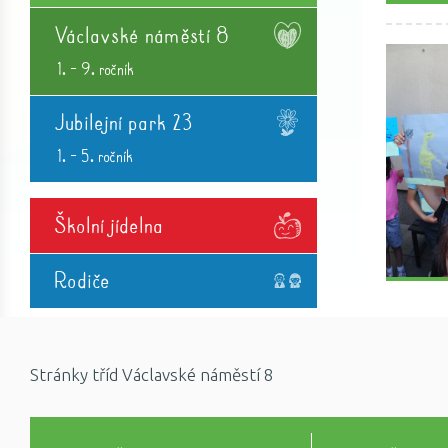
Václavské náměstí 8
1. - 9. ročník
Jubilejní park 23
1. - 5. ročník
Školní jídelna
Rodiče
Stránky tříd Václavské náměstí 8