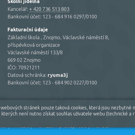
Školní jídelna
Kancelář:
+ 420 736 513 803
Bankovní účet: 123 - 684 916 0297/0100
Fakturační údaje
Základní škola , Znojmo, Václavské náměstí 8,
příspěvková organizace
Václavské náměstí 133/8
669 02 Znojmo
IČO: 70921211
Datová schránka:
ryuma3j
Bankovní účet: 123 - 684 902 0227/0100
ím webových stránek pouze taková cookies, která jsou nezbytně n
kterých není nutno získat souhlas uživatele webu (technické a r
nek
|
Přihlásit
|
Prohlášení přístupnosti
|
Pravidla