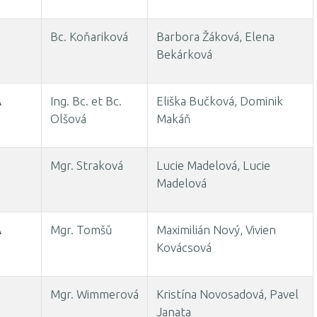
Bc. Koňariková
Barbora Žáková, Elena
Bekárková
A
Ing. Bc. et Bc.
Eliška Bučková, Dominik
Olšová
Makáň
B
Mgr. Straková
Lucie Madelová, Lucie
Madelová
A
Mgr. Tomšů
Maximilián Nový, Vivien
Kovácsová
B
Mgr. Wimmerová
Kristína Novosadová, Pavel
Janata