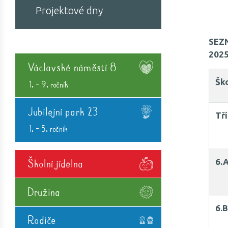
Projektové dny
SEZ
202
Václavské náměstí 8
Šk
1. - 9. ročník
Jubilejní park 23
Tř
1. - 5. ročník
6.
Školní jídelna
Družina
6.
Rodiče