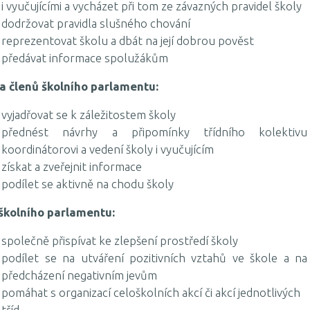
i vyučujícími a vycházet při tom ze závazných pravidel školy
dodržovat pravidla slušného chování
reprezentovat školu a dbát na její dobrou pověst
předávat informace spolužákům
a členů školního parlamentu:
vyjadřovat se k záležitostem školy
přednést návrhy a připomínky třídního kolektivu
koordinátorovi a vedení školy i vyučujícím
získat a zveřejnit informace
podílet se aktivně na chodu školy
 školního parlamentu:
společně přispívat ke zlepšení prostředí školy
podílet se na utváření pozitivních vztahů ve škole a na
předcházení negativním jevům
pomáhat s organizací celoškolních akcí či akcí jednotlivých
tříd