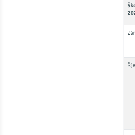
Ško
20
Zář
Říj