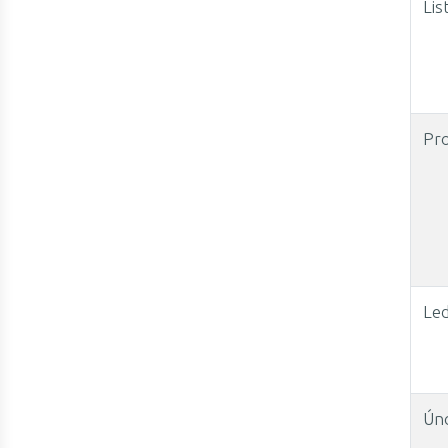
Lis
Pro
Le
Ún