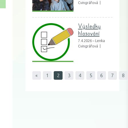
Cvingráfová |
Výsledky
hlasování
7.4.2026 – Lenka
Cvingráfová |
«
1
2
3
4
5
6
7
8