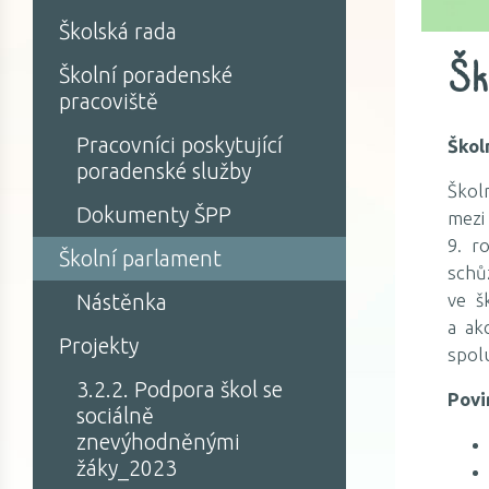
Školská rada
Šk
Školní poradenské
pracoviště
Pracovníci poskytující
Škol
poradenské služby
Škol
Dokumenty ŠPP
mezi
9. r
Školní parlament
schů
ve š
Nástěnka
a ak
Projekty
spolu
3.2.2. Podpora škol se
Povi
sociálně
znevýhodněnými
žáky_2023