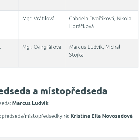
Mgr. Vrátilová
Gabriela Dvořáková, Nikola
Horáčková
A
Mgr. Cvingráfová
Marcus Ludvík, Michal
Stojka
edseda a místopředseda
seda:
Marcus Ludvík
opředseda/místopředsedkyně:
Kristína Ella Novosadová