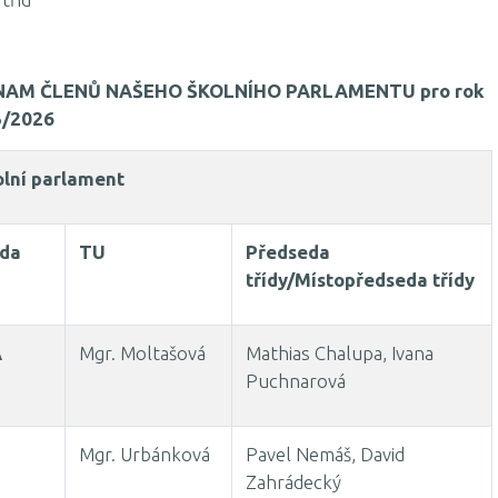
NAM ČLENŮ NAŠEHO ŠKOLNÍHO PARLAMENTU pro rok
5/2026
olní parlament
ída
TU
Předseda
třídy/Místopředseda třídy
A
Mgr. Moltašová
Mathias Chalupa, Ivana
Puchnarová
B
Mgr. Urbánková
Pavel Nemáš, David
Zahrádecký