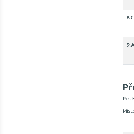
8.C
9.
Př
Před
Míst